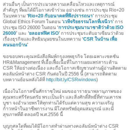
ส่วนอื่นๆ เป็นการประมวลความเคลื่อนไหวและเหตุการณ์
สำคัญๆ ที่ผมได้มีโอกาสเข้าร่วม อย่างเช่น การประชุม Rio+20
ในบทความ
‘
Rio+20 กับอนาคตที่พึงปรารถนา
’
การประชุม
Global Ethics Forum ในตอน
‘
เวทีจริยธรรมโลกที่เจนีวา
’
การ
ประชุม ISO 26000 ในตอน
‘
การประชุมนานาชาติว่าด้วย ISO
26000
’
และ
‘
ยลออฟฟิศ ISO
’
การประชุมระดับอาเซียนว่าด้วย
เรื่องธุรกิจและสิทธิมนุษยชนในบทความ
‘
CSR ในบ้าน เพื่อ
คนนอกบ้าน
’
ขอขอบพระคุณหนังสือพิมพ์กรุงเทพธุรกิจ โดยเฉพาะเซคชัน
HR&Management ที่เอื้อเฟื้อเนื้อที่ในการเผยแพร่สาระด้าน
CSR ให้อย่างต่อเนื่อง และถือโอกาสเชิญชวนท่านผู้อ่านติดตาม
คอลัมน์หน้าต่าง CSR กันต่อในปี 2556 นี้ (สามารถติดตาม
บทความย้อนหลังได้ที่
http://bit.ly/CSRwindows
)
เนื่องในโอกาสขึ้นศักราชใหม่ ผมขออาราธนาพลานุภาพของ
คุณพระศรีรัตนตรัย พระเป็นเจ้า และสิ่งศักดิ์สิทธิ์ที่ท่านเคารพ
บูชา จงอำนวยพรให้ทุกท่านได้รับแต่ความสุข ความเจริญ
ก้าวหน้าในอาชีพการงาน มีโภคทรัพย์อุดมสมบูรณ์ และมี
สุขภาพที่ดี ตลอดปี พ.ศ.2556 นี้
บุญกุศลใดที่ผมได้มีโอกาสทำผ่านทางคอลัมน์หน้าต่าง CSR