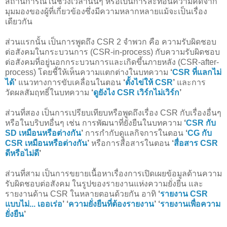
สถานการณ์ในช่วงเวลานั้นๆ หรือเป็นการสะท้อนความคิดจาก
มุมมองของผู้ที่เกี่ยวข้องซึ่งมีความหลากหลายแม้จะเป็นเรื่อง
เดียวกัน
ส่วนแรกนั้น เป็นการพูดถึง CSR 2 จำพวก คือ ความรับผิดชอบ
ต่อสังคมในกระบวนการ (CSR-in-process) กับความรับผิดชอบ
ต่อสังคมที่อยู่นอกกระบวนการและเกิดขึ้นภายหลัง (CSR-after-
process) โดยชี้ให้เห็นความแตกต่างในบทความ
‘
CSR ที่แลกไม่
ได้
’
แนวทางการขับเคลื่อนในตอน
‘
ตั้งไข่ให้ CSR
’
และการ
วัดผลสัมฤทธิ์ในบทความ
‘
ดูยังไง CSR เวิร์กไม่เวิร์ก
’
ส่วนที่สอง เป็นการเปรียบเทียบหรือพูดถึงเรื่อง CSR กับเรื่องอื่นๆ
หรือในบริบทอื่นๆ เช่น การพัฒนาที่ยั่งยืนในบทความ
‘
CSR กับ
SD เหมือนหรือต่างกัน
’
การกำกับดูแลกิจการในตอน
‘
CG กับ
CSR เหมือนหรือต่างกัน
’
หรือการสื่อสารในตอน
‘
สื่อสาร CSR
ดีหรือไม่ดี
’
ส่วนที่สาม เป็นการขยายเนื้อหาเรื่องการเปิดเผยข้อมูลด้านความ
รับผิดชอบต่อสังคม ในรูปของรายงานแห่งความยั่งยืน และ
รายงานด้าน CSR ในหลายตอนด้วยกัน อาทิ
‘
รายงาน CSR
แบบไม่... เออเร่อ
’
‘
ความยั่งยืนที่ต้องรายงาน
’
‘
รายงานเพื่อความ
ยั่งยืน
’