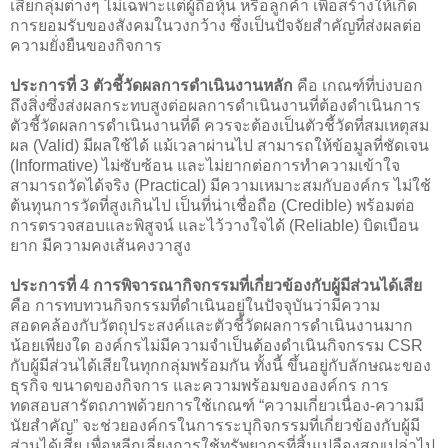
เสียกลุ่มต่างๆ ไม่เฉพาะแต่ผู้ถือหุ้น หรือลูกค้า เพื่อสร้างให้เกิด
การยอมรับของสังคมในวงกว้าง ซึ่งเป็นปัจจัยสำคัญที่ส่งผลต่อ
ความยั่งยืนของกิจการ
ประการที่ 3 ตัวชี้วัดผลการดำเนินงานหลัก
คือ เกณฑ์ที่บ่งบอก
ถึงสิ่งซึ่งส่งผลกระทบสูงต่อผลการดำเนินงานที่ต้องดำเนินการ
ตัวชี้วัดผลการดำเนินงานที่ดี ควรจะต้องเป็นตัวชี้วัดที่สมเหตุสม
ผล (Valid) มีผลใช้ได้ แม้เวลาผ่านไป สามารถให้ข้อมูลที่ชัดเจน
(Informative) ไม่ซับซ้อน และไม่ยากต่อการทำความเข้าใจ
สามารถวัดได้จริง (Practical) มีความเหมาะสมกับองค์กร ไม่ใช้
ต้นทุนการวัดที่สูงเกินไป เป็นที่น่าเชื่อถือ (Credible) พร้อมต่อ
การตรวจสอบและพิสูจน์ และไว้วางใจได้ (Reliable) บิดเบือน
ยาก มีความคงเส้นคงวาสูง
ประการที่ 4 การพิจารณากิจกรรมที่เกี่ยวข้องกับผู้มีส่วนได้เสีย
คือ การทบทวนกิจกรรมที่ดำเนินอยู่ในปัจจุบันว่ามีความ
สอดคล้องกับวัตถุประสงค์และตัวชี้วัดผลการดำเนินงานมาก
น้อยเพียงใด องค์กรไม่มีความจำเป็นต้องดำเนินกิจกรรม CSR
กับผู้มีส่วนได้เสียในทุกกลุ่มพร้อมกัน ทั้งนี้ ขึ้นอยู่กับลักษณะของ
ธุรกิจ ขนาดของกิจการ และความพร้อมขององค์กร การ
ทดสอบสารัตถภาพด้วยการใช้เกณฑ์ “ความเกี่ยวเนื่อง-ความมี
นัยสำคัญ” จะช่วยองค์กรในการระบุกิจกรรมที่เกี่ยวข้องกับผู้มี
ส่วนได้เสีย เพื่อหลีกเลี่ยงการใช้ทรัพยากรที่สิ้นเปลืองสูญเปล่าไป