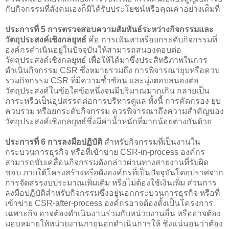
กับกิจกรรมที่สังคมเองก็มิได้รับประโยชน์หรือคุณค่าอย่างเต็มที่
ประการที่ 5 การตรวจสอบความสัมพันธ์ระหว่างกิจกรรมและ
วัตถุประสงค์เชิงกลยุทธ์
คือ การเฟ้นหาหรือยกระดับกิจกรรมที่
องค์กรดำเนินอยู่ในปัจจุบันให้สามารถสนองตอบต่อ
วัตถุประสงค์เชิงกลยุทธ์ เพื่อให้ได้มาซึ่งประสิทธิภาพในการ
ดำเนินกิจกรรม CSR ซึ่งหมายรวมถึง การพิจารณายุบหรือควบ
รวมกิจกรรม CSR ที่มีความซ้ำซ้อน และมุ่งตอบสนองต่อ
วัตถุประสงค์ในข้อใดข้อหนึ่งจนมีปริมาณมากเกิน กลายเป็น
ภาระหรือเป็นอุปสรรคต่อการบริหารดูแล ทั้งนี้ การคัดกรอง ยุบ
ควบรวม หรือยกระดับกิจกรรม ควรพิจารณาถึงความสำคัญของ
วัตถุประสงค์เชิงกลยุทธ์ซึ่งมีค่าน้ำหนักที่มากน้อยต่างกันด้วย
ประการที่ 6 การลงมือปฏิบัติ
สำหรับกิจกรรมที่เป็นงานใน
กระบวนการธุรกิจ หรือที่เข้าข่าย CSR-in-process องค์กร
สามารถขับเคลื่อนกิจกรรมดังกล่าวผ่านทางสายงานที่รับผิด
ชอบ ภายใต้โครงสร้างหรือผังองค์กรที่เป็นปัจจุบันโดยปราศจาก
การจัดสรรงบประมาณเพิ่มเติม หรือไม่ต้องใช้เงินเพิ่ม ส่วนการ
ลงมือปฏิบัติสำหรับกิจกรรมซึ่งอยู่นอกกระบวนการธุรกิจ หรือที่
เข้าข่าย CSR-after-process องค์กรอาจต้องตั้งเป็นโครงการ
เฉพาะกิจ อาจต้องดำเนินงานร่วมกับหน่วยงานอื่น หรืออาจต้อง
มอบหมายให้หน่วยงานภายนอกดำเนินการให้ ซึ่งแน่นอนว่าต้อง