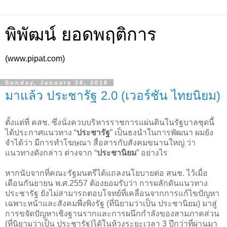
พิพัฒน์ ยอดพฤติการ
(www.pipat.com)
Sunday, January 28, 2018
มาแล้ว ประชารัฐ 2.0 (เวอร์ชัน ไทยนิยม)
ตั้งแต่ที่ คสช. ซึ่งนั่งควบบริหารราชการแผ่นดินในรัฐบาลชุดนี้
ได้ประกาศแนวทาง “
ประชารัฐ
” เป็นธงนำในการพัฒนา ผมยัง
จำได้ว่า มีการทำโฆษณา สื่อสารกับสังคมขนานใหญ่ ว่า
แนวทางดังกล่าว ต่างจาก “
ประชานิยม
” อย่างไร
หากนับจากที่คณะรัฐมนตรีได้แถลงนโยบายต่อ สนช. ไว้เมื่อ
เดือนกันยายน พ.ศ.2557 ต้องยอมรับว่า การผลักดันแนวทาง
ประชารัฐ ยังไม่สามารถตอบโจทย์ที่เคลื่อนจากการแก้ไขปัญหา
เฉพาะหน้าและสังคมพึ่งพิงรัฐ (ที่นิยามว่าเป็น ประชานิยม) มาสู่
การขจัดปัญหาเชิงฐานรากและการผนึกกำลังของสามภาคส่วน
(ที่นิยามว่าเป็น ประชารัฐ)ได้ในห้วงระยะเวลา 3 ปีกว่าที่ผ่านมา