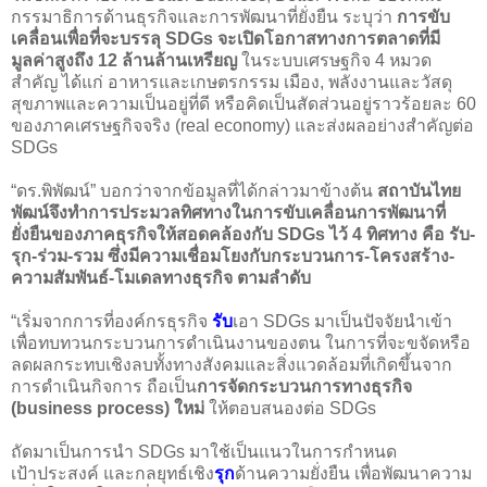
กรรมาธิการด้านธุรกิจและการพัฒนาที่ยั่งยืน ระบุว่า
การขับ
เคลื่อนเพื่อที่จะบรรลุ SDGs จะเปิดโอกาสทางการตลาดที่มี
มูลค่าสูงถึง 12 ล้านล้านเหรียญ
ในระบบเศรษฐกิจ 4 หมวด
สำคัญ ได้แก่ อาหารและเกษตรกรรม เมือง, พลังงานและวัสดุ
สุขภาพและความเป็นอยู่ที่ดี หรือคิดเป็นสัดส่วนอยู่ราวร้อยละ 60
ของภาคเศรษฐกิจจริง (real economy) และส่งผลอย่างสำคัญต่อ
SDGs
“ดร.พิพัฒน์” บอกว่าจากข้อมูลที่ได้กล่าวมาข้างต้น
สถาบันไทย
พัฒน์จึงทำการประมวลทิศทางในการขับเคลื่อนการพัฒนาที่
ยั่งยืนของภาคธุรกิจให้สอดคล้องกับ SDGs ไว้ 4 ทิศทาง คือ รับ-
รุก-ร่วม-รวม ซึ่งมีความเชื่อมโยงกับกระบวนการ-โครงสร้าง-
ความสัมพันธ์-โมเดลทางธุรกิจ ตามลำดับ
“เริ่มจากการที่องค์กรธุรกิจ
รับ
เอา SDGs มาเป็นปัจจัยนำเข้า
เพื่อทบทวนกระบวนการดำเนินงานของตน ในการที่จะขจัดหรือ
ลดผลกระทบเชิงลบทั้งทางสังคมและสิ่งแวดล้อมที่เกิดขึ้นจาก
การดำเนินกิจการ ถือเป็น
การจัดกระบวนการทางธุรกิจ
(business process) ใหม่
ให้ตอบสนองต่อ SDGs
ถัดมาเป็นการนำ SDGs มาใช้เป็นแนวในการกำหนด
เป้าประสงค์ และกลยุทธ์เชิง
รุก
ด้านความยั่งยืน เพื่อพัฒนาความ