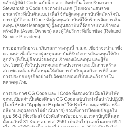
หลักปฏิบัติ I Code ฉบับนี้ ก.ล.ต. จัดทำขึ้น โดยปรับมาจาก
Stewardship Code ของต่างประเทศ (โดยเฉพาะสหราช
อาณาจักรที่เป็นต้นแบบ) เพื่อใช้กับผู้ลงทุนสถาบันที่สมัครใจรับ
การปฏิบัติตาม I Code ทั้งผู้ลงทุนสถาบันที่ให้บริการจัดการเงิน
ลงทุน (Asset Managers) ผู้ลงทุนสถาบันที่จัดการแทนเจ้าของ
ทรัพย์สิน (Asset Owners) และผู้ให้บริการที่เกี่ยวข้อง (Related
Service Providers)
การออกหลักธรรมาภิบาลการลงทุนนี้ ก.ล.ต. เชื่อว่าจะนำมาซึ่ง
ความน่าเชื่อถือของผู้ลงทุนสถาบันที่รับจัดการเงินลงทุนให้กับ
ลูกค้า (ที่เป็นผู้ถือหน่วยลงทุน เจ้าของเงินลงทุน และผู้รับ
ประโยชน์) ทั้งในประเทศและต่างประเทศ และเป็นการสร้าง
สภาพแวดล้อมที่เกื้อหนุนให้เกิดการกำกับดูแลกิจการที่ดี และ
การประกอบธุรกิจอย่างรับผิดชอบของบริษัทและกิจการใน
ตลาดทุนไทย
การประกาศ CG Code และ I Code ทั้งสองฉบับ มีผลให้บริษัท
จดทะเบียนจำเป็นต้องศึกษา CG Code ฉบับใหม่ เพื่อนำไปปฏิบัติ
(โดยใช้หลัก “
Apply or Explain
” ให้ปรับใช้ตามดุลยพินิจ หรือ
อธิบายเหตุผลหากไม่ดำเนินการ) รวมทั้งการเปิดเผยข้อมูลใน
แบบ 56-1 (ที่จะมีผลใช้บังคับสำหรับรอบระยะเวลาบัญชีสิ้นสุด
ตั้งแต่วันที่ 31 ธันวาคม พ.ศ. 2561 เป็นต้นไป) และในแบบ 69-1