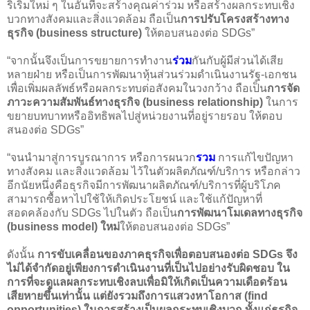
ริเริ่มใหม่ ๆ ในอันที่จะสร้างคุณค่าร่วม หรือสร้างผลกระทบเชิง
บวกทางสังคมและสิ่งแวดล้อม ถือเป็น
การปรับโครงสร้างทาง
ธุรกิจ (business structure)
ให้ตอบสนองต่อ SDGs”
“จากนั้นจึงเป็นการขยายการทำงาน
ร่วม
กันกับผู้มีส่วนได้เสีย
หลายฝ่าย หรือเป็นการพัฒนาหุ้นส่วนร่วมดำเนินงานรัฐ-เอกชน
เพื่อเพิ่มผลลัพธ์หรือผลกระทบต่อสังคมในวงกว้าง ถือเป็น
การจัด
ภาวะความสัมพันธ์ทางธุรกิจ (business relationship)
ในการ
ขยายบทบาทหรืออิทธิพลไปสู่หน่วยงานที่อยู่รายรอบ ให้ตอบ
สนองต่อ SDGs”
“จนนำมาสู่การบูรณาการ หรือการผนวก
รวม
การแก้ไขปัญหา
ทางสังคม และสิ่งแวดล้อม ไว้ในตัวผลิตภัณฑ์/บริการ หรือกล่าว
อีกนัยหนึ่งคือธุรกิจมีการพัฒนาผลิตภัณฑ์/บริการที่ผู้บริโภค
สามารถซื้อหาไปใช้ให้เกิดประโยชน์ และใช้แก้ปัญหาที่
สอดคล้องกับ SDGs ไปในตัว ถือเป็น
การพัฒนาโมเดลทางธุรกิจ
(business model) ใหม่
ให้ตอบสนองต่อ SDGs”
ดังนั้น
การขับเคลื่อนของภาคธุรกิจเพื่อตอบสนองต่อ SDGs จึง
ไม่ได้จำกัดอยู่เพียงการดำเนินงานที่เป็นไปอย่างรับผิดชอบ ใน
การที่จะดูแลผลกระทบเชิงลบเพื่อมิให้เกิดเป็นความเดือดร้อน
เสียหายขึ้นเท่านั้น แต่ยังรวมถึงการแสวงหาโอกาส (find
opportunities) ในการสร้างเป็นผลกระทบเชิงบวก ทั้งแก่ธุรกิจ