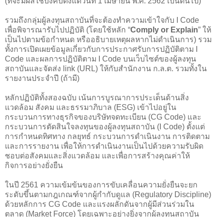
(ที่จะมีผลใช้บังคับตั้งแต่วันที่ 1 เมษายน พ.ศ. 2562 เป็นต้นไป)
รวมถึงกลุ่มผู้ลงทุนสถาบันที่จะต้องทำความเข้าใจกับ I Code
เพื่อพิจารณารับไปปฏิบัติ (โดยใช้หลัก “
Comply or Explain
” ให้
เป็นไปตามข้อกำหนด หรืออธิบายเหตุผลหากไม่ดำเนินการ) รวม
ทั้งการเปิดเผยข้อมูลเกี่ยวกับการประกาศรับการปฏิบัติตาม I
Code และผลการปฏิบัติตาม I Code บนเว็บไซต์ของผู้ลงทุน
สถาบันและจัดส่ง link (URL) ให้กับสำนักงาน ก.ล.ต. รวมทั้งใน
รายงานประจำปี (ถ้ามี)
หลักปฏิบัติทั้งสองฉบับ เน้นการบูรณาการประเด็นด้านสิ่ง
แวดล้อม สังคม และธรรมาภิบาล (ESG) เข้าไปอยู่ใน
กระบวนการทางธุรกิจของบริษัทจดทะเบียน (CG Code) และ
กระบวนการตัดสินใจลงทุนของผู้ลงทุนสถาบัน (I Code) ตั้งแต่
การกำหนดทิศทาง กลยุทธ์ กระบวนการดำเนินงาน การติดตาม
และการรายงาน เพื่อให้การดำเนินงานเป็นไปด้วยความรับผิด
ชอบต่อสังคมและสิ่งแวดล้อม และเพื่อการสร้างคุณค่าให้
กิจการอย่างยั่งยืน
ในปี 2561 ความเข้มข้นของการขับเคลื่อนความยั่งยืนจะยก
ระดับขึ้นตามกฎเกณฑ์จากผู้กำกับดูแล (Regulatory Discipline)
ด้วยหลักการ CG Code และแรงผลักดันจากผู้มีส่วนร่วมใน
ตลาด (Market Force) โดยเฉพาะอย่างยิ่งจากผู้ลงทุนสถาบัน