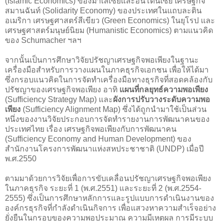
(Islamic Economics) ของมาเลเซียและอินโดนีเซีย เศรษฐกิจ
สมานฉันท์ (Solidarity Economy) ของประเทศในแถบละติน
อเมริกา เศรษฐศาสตร์สีเขียว (Green Economics) ในยุโรป และ
เศรษฐศาสตร์มนุษย์นิยม (Humanistic Economics) ตามแนวคิด
ของ Schumacher ฯลฯ
จากนั้นเป็นการศึกษาวิจัยปรัชญาเศรษฐกิจพอเพียงในฐานะ
เครื่องมือสำหรับการวางแผนในภาคธุรกิจเอกชน เพื่อให้ได้มา
ซึ่งกรอบแนวคิดในการจัดทำเครื่องมือทางธุรกิจที่สอดคล้องกับ
ปรัชญาของเศรษฐกิจพอเพียง อาทิ
แผนที่กลยุทธ์ความพอเพียง
(Sufficiency Strategy Map) และ
ผังการปรับวางระดับความพอ
เพียง
(Sufficiency Alignment Map) ซึ่งได้ถูกนำมาใช้เป็นส่วน
หนึ่งของงานวิจัยประกอบการจัดทำรายงานการพัฒนาคนของ
ประเทศไทย เรื่อง เศรษฐกิจพอเพียงกับการพัฒนาคน
(Sufficiency Economy and Human Development) ของ
สำนักงานโครงการพัฒนาแห่งสหประชาชาติ (UNDP) เมื่อปี
พ.ศ.2550
ตามมาด้วยการวิจัยเพื่อการขับเคลื่อนปรัชญาเศรษฐกิจพอเพียง
ในภาคธุรกิจ ระยะที่ 1 (พ.ศ.2551) และระยะที่ 2 (พ.ศ.2554-
2555) ซึ่งเป็นการศึกษาหลักการและรูปแบบการดำเนินงานของ
องค์กรธุรกิจที่กำลังดำเนินกิจการ เพื่อแสวงหาความสำเร็จอย่าง
ยั่งยืนในกรอบของความพอประมาณ ความมีเหตุผล การมีระบบ