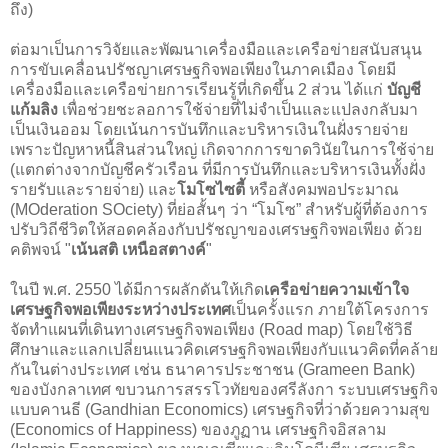
ถึง)
ต่อมาเป็นการวิจัยและพัฒนาเครื่องมือและเครือข่ายสนับสนุน
การขับเคลื่อนปรัชญาเศรษฐกิจพอเพียงในภาคเมือง โดยมี
เครื่องมือและเครือข่ายการเรียนรู้ที่เกิดขึ้น 2 ส่วน ได้แก่
บัญชี
แก้มลิง
เพื่อช่วยชะลอการใช้จ่ายที่ไม่จำเป็นและแปลงกลับมา
เป็นเงินออม โดยเน้นการบันทึกและบริหารเงินในฝั่งรายจ่าย
เพราะปัญหาหนี้สินส่วนใหญ่ เกิดจากการขาดวินัยในการใช้จ่าย
(แตกต่างจากบัญชีครัวเรือน ที่มีการบันทึกและบริหารเงินทั้งฝั่ง
รายรับและรายจ่าย) และ
โมโซไซตี้
หรือสังคมพอประมาณ
(MOderation SOciety) ที่ย่อสั้นๆ ว่า “โมโซ” สำหรับผู้ที่ต้องการ
ปรับวิถีชีวิตให้สอดคล้องกับปรัชญาของเศรษฐกิจพอเพียง ด้วย
คติพจน์ "
เน้นสติ เหนือสตางค์
"
ในปี พ.ศ. 2550 ได้มีการผลักดันให้เกิด
เครือข่ายความเข้าใจ
เศรษฐกิจพอเพียงระหว่างประเทศ
เป็นครั้งแรก ภายใต้โครงการ
จัดทำแผนที่เดินทางเศรษฐกิจพอเพียง (Road map) โดยใช้วิธี
ศึกษาและแลกเปลี่ยนแนวคิดเศรษฐกิจพอเพียงกับแนวคิดที่คล้าย
กันในต่างประเทศ เช่น ธนาคารประชาชน (Grameen Bank)
ของบังกลาเทศ ขบวนการสรรโวทัยของศรีลังกา ระบบเศรษฐกิจ
แบบคานธี (Gandhian Economics) เศรษฐกิจที่ว่าด้วยความสุข
(Economics of Happiness) ของภูฏาน เศรษฐกิจอิสลาม