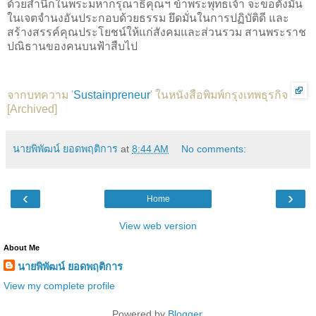
ด้วยสำนึกในพระมหากรุณาธิคุณฯ ข้าพระพุทธเจ้า จะขอตั้งมั่น
ในเจตจำนงอันประกอบด้วยธรรม ยึดมั่นในการปฏิบัติดี และ
สร้างสรรค์คุณประโยชน์ให้แก่สังคมและส่วนรวม สานพระราช
ปณิธานของคนบนฟ้าสืบไป
จากบทความ '
Sustainpreneur
' ในหนังสือพิมพ์กรุงเทพธุรกิจ
[
Archived
]
นายพิพัฒน์ ยอดพฤติการ
at
8:44 AM
No comments:
‹
›
Home
View web version
About Me
นายพิพัฒน์ ยอดพฤติการ
View my complete profile
Powered by
Blogger
.