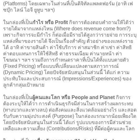
(Platforms) โดยเฉพาะในส่วนที่เป็นดิจิทัลแพลตฟอร์ม (อาทิ เฟ
ซบุ๊ก ไลน์ ไอจี ยูทูบ ฯลฯ)
ในกล่องที่เป็น
กำไร หรือ Profit
กิจการต้องตอบคำถามให้ได้ว่า
รายได้มาจากแหล่งไหน (Where does revenue come from?)
เพราะกิจการจะมีกำไร ก็ต่อเมื่อมีรายได้สูงกว่ารายจ่าย การระบุ
แหล่งที่มาของรายได้ จึงเป็นเรื่องสำคัญ ตัวอย่างของแหล่งราย
ได้ อาทิ ค่าขายสินค้า ค่าใช้บริการ ค่าสมาชิก ค่าเช่า ค่าสิทธิ
ค่าตอบแทนการให้ใช้สิทธิ ค่าธรรมเนียม ค่านายหน้า ค่า
โฆษณา ฯลฯ รวมถึงการกำหนดราคาที่เป็นได้ทั้งแบบตายตัว
(Fixed Pricing) หรือแบบที่เปลี่ยนแปลงตามสภาวการณ์
(Dynamic Pricing) โดยปัจจัยสนับสนุนในส่วนนี้ ได้แก่ ความ
ประทับใจและประสบการณ์ (Impressions/Experiences) ของ
ลูกค้ากลุ่มเป้าหมาย
ในกล่องที่เป็น
ผู้คนและโลก หรือ People and Planet
กิจการ
ต้องระบุให้ได้ว่า การดำเนินธุรกิจมีส่วนในการสร้างผลกระทบ
(ทางบวกและทางลบ) ต่อสังคมและสิ่งแวดล้อมอย่างไร และสอด
รับกับความมุ่งประสงค์ (Purpose) ในกล่องแรกมากน้อยเพียงใด
โดยปัจจัยสนับสนุนในส่วนนี้ ได้แก่ รูปแบบของการมีส่วนช่วย
เหลือและความเสี่ยง (Contributions/Risks) ที่มีต่อผู้คนและโลก