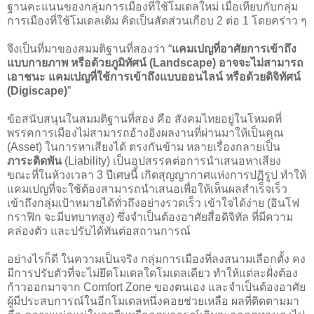
ฐานคะแนนของกลุ่มการเมืองที่ใช้โมเดลใหม่ เมื่อเทียบกับกลุ่ม
การเมืองที่ใช้โมเดลเดิม คิดเป็นสัดส่วนเกือบ 2 ต่อ 1 โดยคร่าว ๆ
จึงเป็นที่มาของสมมติฐานที่สองว่า “
แคมเปญที่อาศัยการเข้าถึง
แบบกายภาพ หรือด้วยภูมิทัศน์ (Landscape) อาจจะไม่สามารถ
เอาชนะ แคมเปญที่ใช้การเข้าถึงแบบออนไลน์ หรือด้วยดิจิทัศน์
(Digiscape)
”
ข้อสนับสนุนในสมมติฐานที่สอง คือ สังคมไทยอยู่ในโหมดที่
พรรคการเมืองไม่สามารถอ้างอิงผลงานที่ผ่านมาให้เป็นคุณ
(Asset) ในการหาเสียงได้ ตรงกันข้าม หลายเรื่องกลายเป็น
ภาระติดพัน
(Liability) เป็นอุปสรรคต่อการนำเสนอหาเสียง
ขณะที่ในห้วงเวลา 3 ปีเศษนี้ เกิดสุญญากาศแห่งการปฏิรูป ทำให้
แคมเปญที่จะใช้ต้องสามารถนำเสนอเพื่อให้เห็นผลสำเร็จเร็ว
เข้าถึงกลุ่มเป้าหมายได้ทั่วถึงอย่างรวดเร็ว เข้าใจได้ง่าย (อินโฟ
กราฟิก จะมีบทบาทสูง) ซึ่งจำเป็นต้องอาศัยสื่อดิจิทัล ที่มีความ
คล่องตัว และปรับได้ทันต่อสถานการณ์
อย่างไรก็ดี ในความเป็นจริง กลุ่มการเมืองที่ลงสนามเลือกตั้ง คง
มีการปรับตัวที่จะไม่ยึดโมเดลใดโมเดลเดียว ทำให้แต่ละฝั่งต้อง
ก้าวออกมาจาก Comfort Zone ของตนเอง และจำเป็นต้องอาศัย
ผู้มีประสบการณ์ในอีกโมเดลหนึ่งคอยช่วยเหลือ ผลที่ติดตามมา