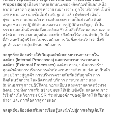
Proposition)
เนื่องจากคุณลักษณะของผลิตภัณฑ์ที่นอกเหนือ
จากด้านราคา คุณภาพ หาง่าย เหมาะเจาะ ถูกใจ บริการดี เป็นที่
แพร่หลาย และน่าเชื่อถือสำหรับลูกค้าแล้ว ยังต้องคำนึงถึง
สุขภาพ ความปลอดภัย ความลับและความเป็นส่วนตัว สิทธิ
มนุษยชน การปฏิบัติด้านแรงงาน การปฏิบัติทางสัญญาที่เป็น
ธรรม และเป็นมิตรต่อสิ่งแวดล้อม ซึ่งเป็นสิ่งที่สังคมส่วนรวมคาด
หวังด้วย การวางกลยุทธ์ขององค์กรจึงต้องให้ความสำคัญกับสิ่ง
ที่สังคมหรือผู้บริโภคโดยรวมต้องการ ไม่ยิ่งหย่อนไปกว่าสิ่งที่
ลูกค้าเฉพาะกลุ่มเป้าหมายต้องการ
กลยุทธ์จะต้องสร้างให้เกิดคุณค่าด้วยกระบวนการภายใน
องค์กร (Internal Processes) และกระบวนการภายนอก
องค์กร (External Processes)
องค์กรควรมุ่งเน้นการสร้าง
คุณค่าด้วยการบริหารการดำเนินงานการผลิตและส่งมอบสินค้า
และบริการสู่ลูกค้า การบริหารความสัมพันธ์กับลูกค้า การ
คิดค้นนวัตกรรมในผลิตภัณฑ์ บริการ กระบวนการ และ
สัมพันธภาพ การปฏิบัติตามกฎระเบียบ และความคาดหวังทาง
สังคม รวมทั้งการเสริมสร้างชุมชนให้เข้มแข็งขึ้น ตลอดจนการ
ริเริ่มดำเนินกิจกรรม CSR ร่วมกับองค์กรของผู้มีส่วนได้เสียกลุ่ม
ต่างๆ และการสื่อสารสู่ภายนอก
กลยุทธ์จะต้องส่งเสริมการเรียนรู้และนำไปสู่การเจริญเติบโต