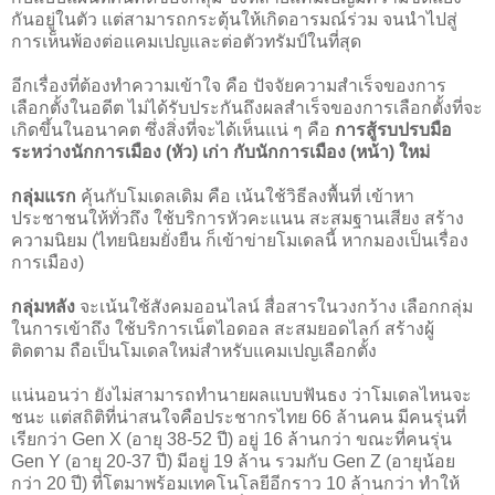
กันอยู่ในตัว แต่สามารถกระตุ้นให้เกิดอารมณ์ร่วม จนนำไปสู่
การเห็นพ้องต่อแคมเปญและต่อตัวทรัมป์ในที่สุด
อีกเรื่องที่ต้องทำความเข้าใจ คือ ปัจจัยความสำเร็จของการ
เลือกตั้งในอดีต ไม่ได้รับประกันถึงผลสำเร็จของการเลือกตั้งที่จะ
เกิดขึ้นในอนาคต ซึ่งสิ่งที่จะได้เห็นแน่ ๆ คือ
การสู้รบปรบมือ
ระหว่างนักการเมือง (หัว) เก่า กับนักการเมือง (หน้า) ใหม่
กลุ่มแรก
คุ้นกับโมเดลเดิม คือ เน้นใช้วิธีลงพื้นที่ เข้าหา
ประชาชนให้ทั่วถึง ใช้บริการหัวคะแนน สะสมฐานเสียง สร้าง
ความนิยม (ไทยนิยมยั่งยืน ก็เข้าข่ายโมเดลนี้ หากมองเป็นเรื่อง
การเมือง)
กลุ่มหลัง
จะเน้นใช้สังคมออนไลน์ สื่อสารในวงกว้าง เลือกกลุ่ม
ในการเข้าถึง ใช้บริการเน็ตไอดอล สะสมยอดไลก์ สร้างผู้
ติดตาม ถือเป็นโมเดลใหม่สำหรับแคมเปญเลือกตั้ง
แน่นอนว่า ยังไม่สามารถทำนายผลแบบฟันธง ว่าโมเดลไหนจะ
ชนะ แต่สถิติที่น่าสนใจคือประชากรไทย 66 ล้านคน มีคนรุ่นที่
เรียกว่า Gen X (อายุ 38-52 ปี) อยู่ 16 ล้านกว่า ขณะที่คนรุ่น
Gen Y (อายุ 20-37 ปี) มีอยู่ 19 ล้าน รวมกับ Gen Z (อายุน้อย
กว่า 20 ปี) ที่โตมาพร้อมเทคโนโลยีอีกราว 10 ล้านกว่า ทำให้