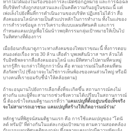
หากไม่ได้มองในเรื่องของการละเมิดข้อกฎหมาย และการฉ้อฉล
ที่บริษัทกำลังถูกสอบสวนและเป็นคดีความกันอยู่ในขณะนี้ แต่
เพ่งเล็งไปยังพื้นที่การดำเนินงานของบริษัท ปฏิเสธไม่ได้ว่า สื่อ
สังคมออนไลน์กลายเป็นตัวแปรหลักในการทำงาน ทั้งในแง่ของ
การสำรวจข้อมูล การวิเคราะห์แบบแผนทัศนคติ และการ
กำหนดแคมเปญเพื่อโน้มน้าวพฤติกรรมกลุ่มเป้าหมายให้เป็นไป
ในทิศทางที่ต้องการ
เมื่อย้อนกลับมาดูภาวะทางสังคมของไทยเราขณะนี้ ทั้งการตอบ
สนองต่อเรื่อง หวย 30 ล้าน เสือดำ บุพเพสันนิวาส ฯลฯ ล้วนได้
รับอิทธิพลจากสื่อสังคมออนไลน์ และมีทิศทางไปตามที่คนหมู่
มากรู้สึก จะกล่าวให้ถูกกว่านั้น คือ ตามอารมณ์ในสังคมที่ตน
สังกัดพาไป (ซึ่งอาจจะไม่ใช่การเห็นพ้องของคนส่วนใหญ่ หรือมี
บางคนที่เรายอมรับชี้นำให้คล้อยตาม)
ถ้าจะอนุมานไปยังการเลือกตั้งที่จะเกิดขึ้น สถานการณ์คงไม่
ต่างกัน และผู้ที่จะสามารถช่วงชิงความได้เปรียบในสถานการณ์
นี้ ต้องเข้าใจสมมติฐานแรกที่ว่า “
แคมเปญที่ตั้งอยู่บนข้อเท็จจริง
จะไม่สามารถเอาชนะ แคมเปญที่สร้างให้เกิดอารมณ์ร่วม
”
หลักฐานที่พิสูจน์สมมติฐานแรก คือ การใช้แคมเปญของ “โดนั
ลด์ ทรัมป์” ที่ต่างกันในแต่ละกลุ่มเป้าหมาย ตามความสอดคล้อง
กับแบบแผนทัศนคติของกลุ่ม ซึ่งหลายแคมเปญมีความขัดแย้ง