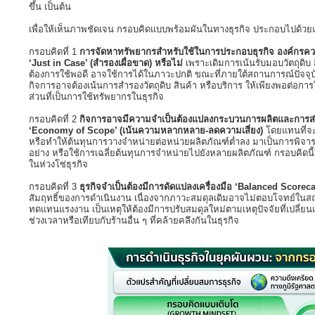
ขึ้น เป็นต้น
เพื่อให้เห็นภาพชัดเจน กรอบคิดแบบพร้อมผันในทางธุรกิจ ประกอบไปด้วยแน
กรอบคิดที่ 1
การจัดหาทรัพยากรสำหรับใช้ในการประกอบธุรกิจ องค์กรควร
‘Just in Case’ (สำรองเผื่อขาด) หรือไม่
เพราะเดิมการเน้นรับมอบวัตถุดิบ 
ต้องการใช้พอดี อาจใช้การได้ในภาวะปกติ ขณะที่ภายใต้สถานการณ์ปัจจุบัน
กิจการอาจต้องเน้นการสำรองวัตถุดิบ สินค้า หรือบริการ ให้เพียงพอต่อกา
ส่วนที่เป็นการใช้ทรัพยากรในธุรกิจ
กรอบคิดที่ 2
กิจการอาจมีความจำเป็นต้องแปลงกระบวนการผลิตและการส่งม
‘Economy of Scope’ (เน้นความหลากหลาย-ลดความเสี่ยง)
โดยแทนที่จะ
หรือทำให้ต้นทุนการวางจำหน่ายต่อหน่วยผลิตภัณฑ์ต่ำลง มาเป็นการพิจา
อย่าง หรือใช้การเฉลี่ยต้นทุนการจำหน่ายไปยังหลายผลิตภัณฑ์ กรอบคิดนี้
ในห่วงโซ่ธุรกิจ
กรอบคิดที่ 3
ธุรกิจจำเป็นต้องมีการดัดแปลงเครื่องมือ ‘Balanced Scorec
สัมฤทธิ์ของการดำเนินงาน เนื่องจากภาวะสมดุลเดิมอาจไม่ตอบโจทย์ในสถานก
ทดแทนแรงงาน เป็นเหตุให้ต้องมีการปรับสมดุลใหม่ตามเหตุปัจจัยที่เปลี่ย
ช่วงเวลาหรือเทียบกับร้านอื่น ๆ ที่คล้ายคลึงกันในธุรกิจ