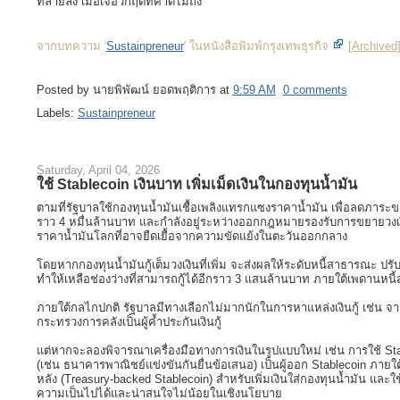
ทลายลง เมื่อเจอวิกฤตที่คาดไม่ถึง
จากบทความ '
Sustainpreneur
' ในหนังสือพิมพ์กรุงเทพธุรกิจ
[
Archived
Posted by
นายพิพัฒน์ ยอดพฤติการ
at
9:59 AM
0 comments
Labels:
Sustainpreneur
Saturday, April 04, 2026
ใช้ Stablecoin เงินบาท เพิ่มเม็ดเงินในกองทุนน้ำมัน
ตามที่รัฐบาลใช้กองทุนน้ำมันเชื้อเพลิงแทรกแซงราคาน้ำมัน เพื่อลดภา
ราว 4 หมื่นล้านบาท และกำลังอยู่ระหว่างออกกฎหมายรองรับการขยายวงเง
ราคาน้ำมันโลกที่อาจยืดเยื้อจากความขัดแย้งในตะวันออกกลาง
โดยหากกองทุนน้ำมันกู้เต็มวงเงินที่เพิ่ม จะส่งผลให้ระดับหนี้สาธารณะ ปรับ
ทำให้เหลือช่องว่างที่สามารถกู้ได้อีกราว 3 แสนล้านบาท ภายใต้เพดานหนี้
ภายใต้กลไกปกติ รัฐบาลมีทางเลือกไม่มากนักในการหาแหล่งเงินกู้ เช่น จากส
กระทรวงการคลังเป็นผู้ค้ำประกันเงินกู้
แต่หากจะลองพิจารณาเครื่องมือทางการเงินในรูปแบบใหม่ เช่น การใช้ Sta
(เช่น ธนาคารพาณิชย์แข่งขันกันยื่นข้อเสนอ) เป็นผู้ออก Stablecoin ภายใต
หลัง (Treasury-backed Stablecoin) สำหรับเพิ่มเงินใส่กองทุนน้ำมัน และใ
ความเป็นไปได้และน่าสนใจไม่น้อยในเชิงนโยบาย