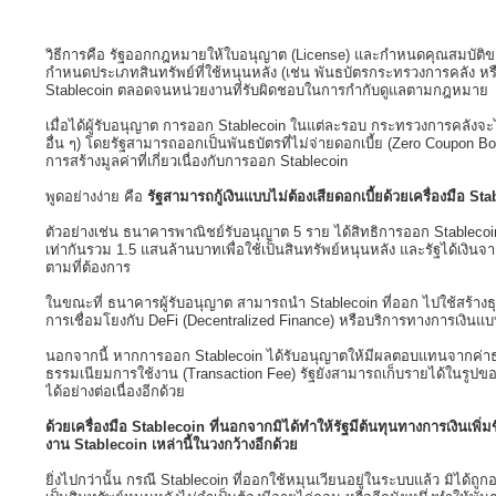
วิธีการคือ รัฐออกกฎหมายให้ใบอนุญาต (License) และกำหนดคุณสมบัติของผ
กำหนดประเภทสินทรัพย์ที่ใช้หนุนหลัง (เช่น พันธบัตรกระทรวงการคลัง หร
Stablecoin ตลอดจนหน่วยงานที่รับผิดชอบในการกำกับดูแลตามกฎหมาย
เมื่อได้ผู้รับอนุญาต การออก Stablecoin ในแต่ละรอบ กระทรวงการคลังจะ
อื่น ๆ) โดยรัฐสามารถออกเป็นพันธบัตรที่ไม่จ่ายดอกเบี้ย (Zero Coupon Bo
การสร้างมูลค่าที่เกี่ยวเนื่องกับการออก Stablecoin
พูดอย่างง่าย คือ
รัฐสามารถกู้เงินแบบไม่ต้องเสียดอกเบี้ยด้วยเครื่องมือ S
ตัวอย่างเช่น ธนาคารพาณิชย์รับอนุญาต 5 ราย ได้สิทธิการออก Stablecoin
เท่ากันรวม 1.5 แสนล้านบาทเพื่อใช้เป็นสินทรัพย์หนุนหลัง และรัฐได้เง
ตามที่ต้องการ
ในขณะที่ ธนาคารผู้รับอนุญาต สามารถนำ Stablecoin ที่ออก ไปใช้สร้างธุ
การเชื่อมโยงกับ DeFi (Decentralized Finance) หรือบริการทางการเงินแ
นอกจากนี้ หากการออก Stablecoin ได้รับอนุญาตให้มีผลตอบแทนจากค่าธรร
ธรรมเนียมการใช้งาน (Transaction Fee) รัฐยังสามารถเก็บรายได้ในรูปข
ได้อย่างต่อเนื่องอีกด้วย
ด้วยเครื่องมือ Stablecoin ที่นอกจากมิได้ทำให้รัฐมีต้นทุนทางการเงินเพิ
งาน Stablecoin เหล่านี้ในวงกว้างอีกด้วย
ยิ่งไปกว่านั้น กรณี Stablecoin ที่ออกใช้หมุนเวียนอยู่ในระบบแล้ว มิได้