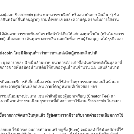
ู้ออก Stablecoin (เช่น ธนาคารพาณิชย์ หรือสถาบันการเงินอื่น ๆ) ข้อ
ือสินทรัพย์อื่นที่อนุญาต) รวมทั้งขอบเขตและความคุ้มครองในการใช้งาน
ได้เงินจากการขายพันธบัตร เพื่อนำไปเติมให้แก่กองทุนน้ำมัน (หรือโครงการ
nd) เพื่อลดภาระต้นทุนทางการเงิน แลกกับที่เอกชนผู้รับอนุญาตได้ธุรกิจและ
tablecoin โดยมีต้นทุนต่ำกว่าการหาแหล่งเงินกู้ตามกลไกปกติ
 มูลค่ารายละ 3 หมื่นล้านบาท ธนาคารต้องเข้าซื้อพันธบัตรคลังในมูลค่าที่
ินจากการขายพันธบัตรนำมาเติมให้กับกองทุนน้ำมันจำนวน 1.5 แสนล้านบาท
รกิจและบริการที่เกี่ยวเนื่อง เช่น การใช้จ่ายในธุรกรรมแบบออนไลน์ และ
บบกระจายศูนย์บนบล็อกเชน ภายใต้กฎหมายที่เกี่ยวข้อง ฯลฯ
มเนียมบางประเภท เช่น ค่าสิทธิของผู้ออกเหรียญ (Creator Fee) ค่า
องภาษีจากค่าธรรมเนียมธุรกรรมที่เกิดจากการใช้งาน Stablecoin ในระบบ
่มขึ้นจากการจัดหาเงินทุนแล้ว รัฐยังสามารถมีรายรับจากค่าธรรมเนียมการใช้
ถูกออกแบบให้มีกระบวนการทำลายเหรียญทิ้ง (Burn) จะมีผลทำให้พันธบัตรที่ใช้