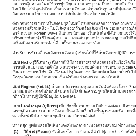
และการคุ้มครอง โดยใช้การขู่ขวัญและแสนยานุภาพเป็นกระแสหลัก อำนา
โดยใช้การให้คุณให้โทษเป็นกระแสหลัก และอำนาจในรูปแบบที่นุ่มนวล (S
วัฒนธรรม นโยบาย และการทำให้เป็นสถาบัน เป็นกระแสหลัก
ซึ่งหากพิจารณาบริบทในสังคมยุคใหม่ที่ได้รับอิทธิพลอย่างกว้างขวางจา
นวัตกรรมสังคมหนึ่ง ๆ ไปยังสังคมวงกว้างหรือสู่สังคมโลก ย่อมสามารถเก
อาทิ กระแส Korean Wave ที่เป็นกรณีตัวอย่างในหนังสือ ซึ่งได้แจกแจงให้
สร้างสรรค์ของผู้บริโภค/ผู้ชม และแฟนคลับ (จากประเทศต่าง ๆ) รวมไปถึง
เครื่องมือส่งเสริมการท่องเที่ยวทั้งทางตรงและทางอ้อม
สำหรับการขับเคลื่อนนวัตกรรมสังคม ผู้เขียนได้ชี้ให้เห็นถึงการปฏิบัติการ
แบบ Niche (วิถีเฉพาะ)
เป็นกรณีที่มีการสร้างสรรค์นวัตกรรมในเรื่องใดเรื่อง
การเปลี่ยนแปลงขยายตัวใน 3 แนวทาง ประกอบด้วย การขยายวง (Scale Out
รับผล การขยายไต่ระดับ (Scale Up) โดยการเปลี่ยนแปลงเชิงสถาบันขึ
Deep) โดยการเปลี่ยนความเชื่อ ค่านิยม วัฒนธรรม และมโนคติ
แบบ Regime (ระบอบ)
เป็นการจัดการตามชุดความสัมพันธ์และโครงสร้างท
แบบแผนนี้จะเกิดขึ้นก็ต่อเมื่อมีเทคโนโลยีและความรู้ชุดใหม่ที่เป็นปัจจ
กติกาในทางปฏิบัติที่มีอยู่เดิมของสังคม
แบบ Landscape (ภูมิภาพ)
เป็นเรื่องพื้นฐานความยั่งยืนของสังคม มีความ
เศรษฐกิจ และกระแสทางสังคม เป็นเสมือนเงื่อนไขพื้นฐานของทรัพยากรที่จ
ของประชาธิปไตย ระบบทุนนิยม และวิทยาศาสตร์
ท้ายที่สุด ผู้เขียนสรุปให้เห็นถึงองค์ประกอบของนวัตกรรมสังคม ที่ต้องปร
(1)
วิถีทาง (Means)
ซึ่งเป็นกลไกการทำงานที่นำไปสู่การสร้างสรรค์ผ