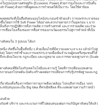
จในรูปแบบทางเศรษฐกิจ (Economic Power) ด้วยการจูงใจและการบีบคั้น
oft Power) ด้วยการดึงดูดและการกำหนดให้เป็นวาระ โดยใช้ค่านิยม
กแพลตฟอร์มที่เป็นสื่อสังคมออนไลน์ประกอบเข้าด้วยแล้ว การแพร่กระจายของ
ิดขึ้นโดยการใช้ Soft Power ได้อย่างสะดวกง่ายดายกว่าในยุคก่อน ๆ มาก
เห็นถึงการปฏิบัติการทั้งการผลิต การสร้างสรรค์ และการร่วมผลิต และร่วม
การเชื่อมโยงเรื่องของการสื่อสารของงานวัฒนธรรมไปสู่การทำหน้าที่เป็น
ทางสังคมใน 3 รูปแบบ ได้แก่
หนึ่ง เกิดขึ้นในพื้นที่หนึ่ง ๆ ด้วยเงื่อนไขที่มีความเฉพาะเจาะจง แล้วนำไปสู่
) โดยการทำซ้ำและการแพร่กระจายเพื่อเพิ่มจำนวนผู้คนหรือชุมชนที่ได้
้นไปถึงระดับนโยบาย กฎระเบียบ และกฎหมาย และการขยายลงฐานราก (Scale
างสังคมที่ยึดโยงกับเทคโนโลยีและความรู้ โดยที่การเปลี่ยนแปลงตาม
ัยจากภายนอกไปกดดัน-บังคับ-สร้างผลต่อการเปลี่ยนการรับรู้บรรทัดฐานและกฎ
เกี่ยวข้องทั้งเรื่องการจัดการกายภาพสิ่งแวดล้อม ไปจนถึงการเมือง วงจร
ะสนับสนุนและเป็น Big Idea ที่ทรงอิทธิพล ที่จะแสดงผ่านความก้าวหน้า
ะกอบด้วย
ลิตภัณฑ์ บริการ และกระบวนการที่ไปตอบสนองต่อการแก้ปัญหาสังคมให้แล้ว