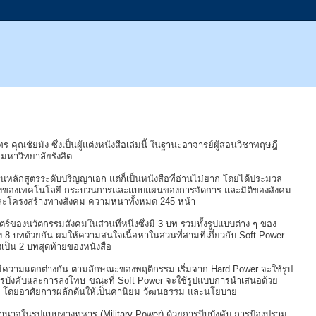
 คุณชัยมัง ซึ่งเป็นผู้แต่งหนังสือเล่มนี้ ในฐานะอาจารย์ผู้สอนวิชาทฤษฎี
มหาวิทยาลัยรังสิต
นหลักสูตรระดับปริญญาเอก แต่ก็เป็นหนังสือที่อ่านไม่ยาก โดยได้ประมวล
ป็นเรื่องของเทคโนโลยี กระบวนการและแบบแผนของการจัดการ และมิติของสังคม
 และโครงสร้างทางสังคม ความหนาทั้งหมด 245 หน้า
ร์ของนวัตกรรมสังคมในส่วนที่หนึ่งซึ่งมี 3 บท รวมทั้งรูปแบบต่าง ๆ ของ
ง 8 บทด้วยกัน ผมให้ความสนใจเนื้อหาในส่วนที่สามที่เกี่ยวกับ Soft Power
งเป็น 2 บทสุดท้ายของหนังสือ
ะมีความแตกต่างกัน ตามลักษณะของพฤติกรรม เริ่มจาก Hard Power จะใช้รูป
รบังคับและการลงโทษ ขณะที่ Soft Power จะใช้รูปแบบการนำเสนอด้วย
จ โดยอาศัยการผลักดันให้เป็นค่านิยม วัฒนธรรม และนโยบาย
แก่ อำนาจในรูปแบบทางทหาร (Military Power) ด้วยการบีบบังคับ การป้องปราม