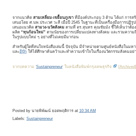
จากแนวคิด
สามเหลี่ยม-เขยื้อนภูเขา
ที่มีองค์ประกอบ 3 ด้าน ได้แก่ การสร
เสนอโดย ศ.นพ.ประเวศ วะสี เมื่อปี 2545 ในฐานะที่เป็นเครื่องมือการปฏิรูป
เสนอแนวคิด
สามวง-นวัตสังคม
ตามที่ ดร.สุนทร คุณชัยมัง ชี้ให้เห็นว่าต้
ผลิต
“ทุนก้อนใหม่”
ตามนัยของการเปลี่ยนแปลงทางสังคม และรวมความถึงพื้
ในรูปแบบใหม่ ๆ อย่างที่ไม่เคยมีมาก่อน
สำหรับผู้ใดที่สนใจหนังสือเล่มนี้ ปัจจุบัน มีจำหน่ายตามศูนย์หนังสือในมหา
และ
อีบุ๊ก
ให้ได้ศึกษาค้นคว้าและทำความเข้าใจในเรื่องนวัตกรรมสังคมอย่
จากบทความ '
Sustainpreneur
' ในหนังสือพิมพ์กรุงเทพธุรกิจ
[
Archived
Posted by
นายพิพัฒน์ ยอดพฤติการ
at
10:34 AM
Labels:
Sustainpreneur