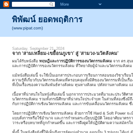
พิพัฒน์ ยอดพฤติการ
(www.pipat.com)
Saturday, September 21, 2024
จาก ‘สามเหลี่ยม-เขยื้อนภูเขา’ สู่ ‘สามวง-นวัตสังคม’
ผมได้รับหนังสือ
ทฤษฎีและการปฏิบัติการของนวัตกรรมสังคม
จาก ดร.สุนทร
และการปฏิบัติการของนวัตกรรมสังคม ที่วิทยาลัยผู้นำและนวัตกรรมสังคม 
แม้หนังสือเล่มนี้ จะใช้เป็นเอกสารประกอบการเรียนการสอนของวิชาเรียนใ
ความรู้ที่เกี่ยวกับนวัตกรรมสังคมที่ครอบคลุมทั้งมิติของนวัตกรรมที่เ
ที่เป็นเรื่องของความสัมพันธ์ทางสังคม ทุนทางสังคม ปทัสถานทางสังคม
เนื้อหาที่น่าสนใจในหนังสือเล่มนี้ นอกจากการประมวลที่มาและประวัติศาสต
นวัตกรรมสังคม รวมทั้งกรณีศึกษาที่น่าสนใจประจำบท ในส่วนที่สองซึ่งมีถึ
กับการปฏิบัติการเชิงนวัตกรรมสังคม และการขับเคลื่อนนวัตกรรมสังคม ซึ่
โดยการปฏิบัติการเชิงนวัตกรรมสังคม ด้วยการใช้ Hard & Soft Power จ
แบบสั่งการหรือใช้อำนาจ และการกำหนดระเบียบปฏิบัติ โดยอาศัยมาตรกา
วาระหรือบทบาทที่ถูกกำหนดขึ้น และการดึงดูดให้ปฏิบัติตามความสมัครใ
ทั้งนี้ ในหนังสือยังชี้ให้เห็นถึงการจัดแบ่งอำนาจ ออกเป็น 3 รูปแบบ ได้