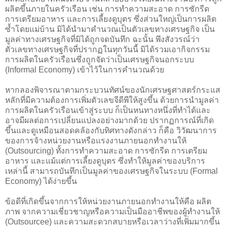
ผลิตขึ้นภายในครัวเรือน เช่น การทำความสะอาด การซักรีด
การเตรียมอาหาร และการเลี้ยงดูบุตร ซึ่งส่วนใหญ่เป็นการผลิต
ซ้ำโดยแม่บ้าน มิได้นำมาคำนวณเป็นตัวเลขทางเศรษฐกิจ เป็น
มูลค่าทางเศรษฐกิจที่มิได้ถูกจดบันทึก ฉะนั้น พึงสังวรณ์ว่า
ตัวเลขทางเศรษฐกิจที่ปรากฏในทุกวันนี้ มิได้รวมเอากิจกรรม
การผลิตในครัวเรือนซึ่งถูกจัดว่าเป็นเศรษฐกิจนอกระบบ
(Informal Economy) เข้าไว้ในการคำนวณด้วย
หากลองพิจารณาตามกระบวนทัศน์ของนักเศรษฐศาสตร์กระแส
หลักที่มีความต้องการเพิ่มตัวเลขจีดีพีให้สูงขึ้น ด้วยการนำมูลค่า
การผลิตในครัวเรือนเข้าสู่ระบบ ก็เป็นหนทางหนึ่งที่ทำได้และ
อาจมีผลต่อการเปลี่ยนแปลงอย่างมากด้วย ปรากฏการณ์ที่เกิด
ขึ้นและดูเหมือนสอดคล้องกับทิศทางดังกล่าว ก็คือ วิวัฒนาการ
ของการจ้างหน่วยงานหรือแรงงานภายนอกทำงานให้
(Outsourcing) ทั้งการทำความสะอาด การซักรีด การเตรียม
อาหาร และแม้แต่การเลี้ยงดูบุตร ซึ่งทำให้มูลค่าของบริการ
เหล่านี้ สามารถบันทึกเป็นมูลค่าของเศรษฐกิจในระบบ (Formal
Economy) ได้ง่ายขึ้น
ข้อดีที่เกิดขึ้นจากการให้หน่วยงานภายนอกทำงานให้คือ ผลิต
ภาพ จากความเชี่ยวชาญหรือความเป็นมืออาชีพของผู้ทำงานให้
(Outsourcee) และความสะดวกสบายหรือเวลาว่างที่เพิ่มมากขึ้น