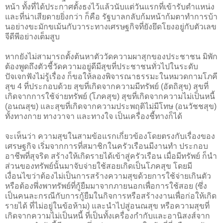
หน้า ทั้งที่ได้ประกาศตั้งธงไว้แล้วนับแต่วันแรกที่เข้ารับตำแหน่ง
และที่น่าเสียดายยิ่งกว่า ก็คือ รัฐบาลกลับก้มหน้าก้มตาทำการบ้า
นอย่างขะมักขเม้นกับวาระทางเศรษฐกิจที่ยังยึดโยงอยู่กับตัวเลข
จีดีพีอย่างเต็มสูบ
หากยังไม่สามารถตั้งต้นหาตัววัดความผาสุกของประชาชน มิพัก
ต้องพูดถึงตัวชี้วัดความอยู่ดีมีสุขที่ประชาชนทั่วไปในระดับ
ปัจเจกฟังไม่รู้เรื่อง ก็ขอให้ลองพิจารณาธรรมะในหมวดกามโภคี
สุข 4 ที่ประกอบด้วย สุขที่เกิดจากความมีทรัพย์ (อัตถิสุข) สุขที่
เกิดจากการใช้จ่ายทรัพย์ (โภคสุข) สุขที่เกิดจากความไม่เป็นหนี้
(อนณสุข) และสุขที่เกิดจากความประพฤติไม่มีโทษ (อนวัชชสุข)
ทั้งทางกาย ทางวาจา และทางใจ เป็นเครื่องชี้ทางก็ได้
จะเห็นว่า ความสุขในสามข้อแรกเกี่ยวข้องโดยตรงกับเรื่องของ
เศรษฐกิจ เริ่มจากการที่สมาชิกในครัวเรือนมีงานทำ ประกอบ
อาชีพที่สุจริต สร้างให้เกิดรายได้เข้าสู่ครัวเรือน เมื่อมีทรัพย์ ก็นำ
ส่วนของทรัพย์นั้นมาจับจ่ายใช้สอยเกิดเป็นโภคสุข โดยมี
เงื่อนไขว่าต้องไม่เป็นการสร้างความสุขด้วยการใช้จ่ายเกินตัว
หรือต้องพึ่งพาทรัพย์ที่กู้ยืมมาจากภายนอกเพื่อการใช้สอย (ซึ่ง
เป็นคนละกรณีกับการกู้ยืมในกิจการหรือสร้างงานเพื่อก่อให้เกิด
รายได้ ที่ไม่อยู่ในข้อห้าม) และนำไปสู่อนณสุข หรือความสุขที่
เกิดจากความไม่เป็นหนี้ ที่เป็นทั้งเครื่องกำกับและอานิสงส์จาก