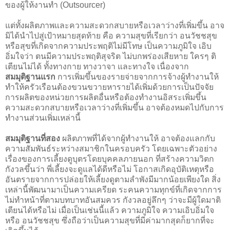
ของผู้ให้งานทำ (Outsourcer)
แต่ทั้งผลิตภาพและความสะดวกสบายหรือเวลาว่างที่เพิ่มขึ้น อาจ
มิได้นำไปสู่เป้าหมายสุดท้าย คือ ความสุขที่เรียกว่า อนวัชชสุข
หรือสุขที่เกิดจากความประพฤติไม่มีโทษ เป็นความภูมิใจ เอิบ
อิ่มใจว่า ตนมีความประพฤติสุจริต ไม่บกพร่องเสียหาย ใครๆ ติ
เตียนไม่ได้ ทั้งทางกาย ทางวาจา และทางใจ เนื่องจาก
สมมุติฐานแรก
การเพิ่มขึ้นของรายจ่ายจากการจ้างผู้ทำงานให้
ทำให้ครัวเรือนต้องขวนขวายหารายได้เพิ่มด้วยการเป็นปัจจัย
การผลิตของหน่วยการผลิตอื่นหรือต้องทำงานอิสระเพิ่มขึ้น
ความสะดวกสบายหรือเวลาว่างที่เพิ่มขึ้น อาจต้องหมดไปกับการ
ทำงานส่วนเพิ่มเหล่านี้
สมมุติฐานที่สอง
ผลิตภาพที่ได้จากผู้ทำงานให้ อาจต้องแลกกับ
ความสัมพันธ์ระหว่างสมาชิกในครอบครัว โดยเฉพาะตัวอย่าง
เรื่องของการเลี้ยงดูบุตรโดยบุคคลภายนอก ที่สร้างความวิตก
กังวลขึ้นว่า พี่เลี้ยงจะดูแลได้ดีหรือไม่ โอกาสเกิดอุบัติเหตุหรือ
อันตรายจากการปล่อยให้เลี้ยงดูตามลำพังมีมากน้อยเพียงใด สิ่ง
เหล่านี้พัฒนามาเป็นความเครียด ระคนความทุกข์ที่เกิดจากการ
ไม่ทำหน้าที่ตามบทบาทอันสมควร กังวลอยู่ลึกๆ ว่าจะมีผู้ใดมาติ
เตียนได้หรือไม่ เมื่อเป็นเช่นนี้แล้ว ความภูมิใจ ความเอิบอิ่มใจ
หรือ อนวัชชสุข ซึ่งถือว่าเป็นความสุขที่มีค่ามากสุดก็ยากที่จะ