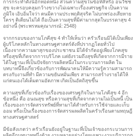
การกระทำดังนี้อีกทอดหนึ่ง ส่วนความสุขในข้อที่สี่หรือ อนวัชช
สุข จะครอบคลุมกว้างขวางไม่เฉพาะเรื่องเศรษฐกิจ เป็นความ
ภูมิใจ เอิบอิ่มใจว่า ตนมีความประพฤติสุจริต ไม่บกพร่องเสียหาย
ใครๆ ติเตียนไม่ได้ ถือเป็นความสุขที่มีค่ามากสุดในบรรดาสุข 4
อย่างนี้ (พระพรหมคุณาภรณ์: 2548)
จากกรอบของกามโภคีสุข 4 ทำให้เห็นว่า ครัวเรือนมิได้เป็นเพียง
ผู้บริโภคหลักในทางเศรษฐศาสตร์ดังที่ปรากฏโดยทั่วไป
เนื่องจากความผาสุกของประชาชน มิได้จำกัดอยู่เพียงโภคสุข
หรือสุขที่เกิดจากการบริโภค แต่ยังรวมถึงสุขที่เกิดจากการมีราย
ได้ในฐานะที่เป็นปัจจัยการผลิตหนึ่งในกระบวนการผลิต ใน
บทบาทนี้จึงเกี่ยวข้องกับการพัฒนาคนให้มีความรู้ความสามารถ
ตรงกับงานที่ทำ มีความขยันหมั่นเพียร สามารถสร้างรายได้ให้
แก่ตนเองได้เต็มตามอัตภาพ เกิดเป็นอัตถิสุขขึ้น
ความสุขที่เกี่ยวข้องกับเรื่องของเศรษฐกิจในกามโภคีสุข 4 อีก
ข้อหนึ่ง คือ อนณสุข หรือความสุขที่เกิดจากความไม่เป็นหนี้ เป็น
เรื่องของการจัดสรรทรัพย์ที่หามาได้สำหรับการใช้จ่ายและเก็บ
ออม หรือเป็นเรื่องของการจัดสรรผลผลิตในครัวเรือนตามทฤษฎี
ทางเศรษฐศาสตร์
มีข้อสังเกตว่า ครัวเรือนยังอยู่ในฐานะที่เป็นเจ้าของกระบวนการ
ผลิตอีกบทบาทหนึ่งด้วย งานหลายอย่างโดยเฉพาะงานบริการถูก