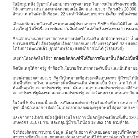
ในอีกมุมหนึ่ง รัฐบาลได้ออกมาตรการหลายชุด ในการเสริมสร้างความเข้ม
ใช้เวลานาน เช่น กองทุนพัฒนาเอสเอ็มอีตามแนวประชารัฐ วงเงิน 20,000 ล
ล้านบาท หรือคิดเป็นร้อยละ 22 จนทำให้ต้องขยายการเปิดรับการยื่นคำขอ
เสียงสะท้อนจากวิสาหกิจชุมชนและผู้ประกอบการ SMEs ที่ผมได้มีโอกาสลงคล
ส่วนใหญ่ ไม่ใช่เรื่องการพัฒนา “ผลิตภัณฑ์” แต่เป็นเรื่องช่องทาง “การตลาด” เ
ซึ่งแต่ก่อน หน่วยงานราชการหลายแห่งที่ไปส่งเสริม มักมีวาทกรรมว่า เป็นเพร
ขบวนส่งเสริมทั้งเรื่องวัตถุดิบ เรื่องการออกแบบ เรื่องบรรจุภัณฑ์ ฯลฯ แต
ได้รับการพัฒนาแล้ว (อุปทานพร้อม) แต่ยังก็ขายไม่ได้ (ไร้อุปสงค์)
เลยทำให้อดคิดไม่ได้ว่า
ตกลงผลิตภัณฑ์ที่ได้รับการพัฒนานั้น ก็ยังไม่เป็นที
จึงเป็นเหตุให้ภาครัฐ จำต้องมีนโยบายด้านตลาดรองรับขึ้น และเป็นที่มา
แนวคิดของตลาดประชารัฐ มีเป้าหมายเพื่อช่วยเหลือเกษตรกร ผู้มีรายได้น้อ
เพิ่มพื้นที่ตลาดใหม่ และขยายพื้นที่ตลาดเดิม จำแนกเป็น 9 ประเภท ได้
ท้องถิ่นสุขใจ ตลาดประชารัฐ กทม. คืนความสุข ตลาดประชารัฐของดีจังห
ตลาดประชารัฐต้องชม และตลาดประชารัฐ ตลาดวัฒนธรรม ถนนสายวัฒ
ในวันที่ 5 ธันวาคมนี้ จะมีการเปิดตลาดประชารัฐพร้อมกันทั่วประเทศ ภาย
สุข” เพื่อนำเสนอการส่งต่อโมเดลตลาดคลองผดุงกรุงเกษมไปสู่ตลาดประชา
และจากการเปิดรับสมัครผู้เข้าร่วมโครงการ มียอดผู้ลงทะเบียนทั้งสิ้น 120,
เกษตรกร 31,071 ราย และกลุ่มผู้มีรายได้น้อย 12,862 ราย ตามลำดับ
ซึ่งก็ต้องติดตามรวบรวมข้อมูล เพื่อดูกันต่อว่า ตัวเลขยอดขายสูงปรี๊ดท
สามารถเชื่อมโยงและตอบสนองกับอุปทานก้อนที่ได้รับการพัฒนาในห่วงโซ่เศ