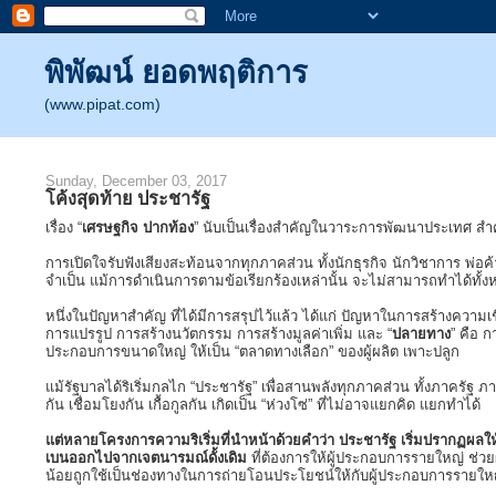
พิพัฒน์ ยอดพฤติการ
(www.pipat.com)
Sunday, December 03, 2017
โค้งสุดท้าย ประชารัฐ
เรื่อง “
เศรษฐกิจ ปากท้อง
” นับเป็นเรื่องสำคัญในวาระการพัฒนาประเทศ สำ
การเปิดใจรับฟังเสียงสะท้อนจากทุกภาคส่วน ทั้งนักธุรกิจ นักวิชาการ พ่อค
จำเป็น แม้การดำเนินการตามข้อเรียกร้องเหล่านั้น จะไม่สามารถทำได้ทั้
หนึ่งในปัญหาสำคัญ ที่ได้มีการสรุปไว้แล้ว ได้แก่ ปัญหาในการสร้างความเ
การแปรรูป การสร้างนวัตกรรม การสร้างมูลค่าเพิ่ม และ “
ปลายทาง
” คือ 
ประกอบการขนาดใหญ่ ให้เป็น “ตลาดทางเลือก” ของผู้ผลิต เพาะปลูก
แม้รัฐบาลได้ริเริ่มกลไก “ประชารัฐ” เพื่อสานพลังทุกภาคส่วน ทั้งภาค
กัน เชื่อมโยงกัน เกื้อกูลกัน เกิดเป็น “ห่วงโซ่” ที่ไม่อาจแยกคิด แยกทำได้
แต่หลายโครงการความริเริ่มที่นำหน้าด้วยคำว่า ประชารัฐ เริ่มปรากฏผลให้
เบนออกไปจากเจตนารมณ์ดั้งเดิม
ที่ต้องการให้ผู้ประกอบการรายใหญ่ ช่
น้อยถูกใช้เป็นช่องทางในการถ่ายโอนประโยชน์ให้กับผู้ประกอบการรายใหญ่