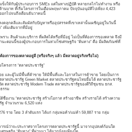
แข็งให้กับผู้ประกอบการ SMEs แต่ในทางปฏิบัติ หลายกลไกไม่ทำงาน หรือ
้านบาท ที่เริ่มโครงการในเดือนพฤษภาคม ปัจจุบันอนุมัติไปเพียง 4,423
ออกไปจนถึงเดือนธันวาคมนี้
ุกคลีและสัมผัสกับปัญหาหรืออุปสรรคที่เขาเหล่านั้นเผชิญอยู่ในวันนี้
พิ่มเติมจากที่มีอยู่
าะ สินค้าและบริการ ที่ผลิตได้หรือที่มีอยู่ ไม่เป็นที่ต้องการของตลาด จึงมี
่สถานะตอนนี้ของผู้ประกอบการในห่วงโซ่เศรษฐกิจ “ต้นทาง” คือ มีผลิตภัณฑ์ที่
่ต้องการของตลาดอยู่ดี (หรือจริงๆ แล้ว มีตลาดอยู่จริงหรือไม่)
ของโครงการ “ตลาดประชารัฐ”
ย และผู้ไม่มีพื้นที่ค้าขาย ให้มีพื้นที่และโอกาสในการค้าขาย โดยเป็นการ
แก่ ตลาดประชารัฐ Green Market ตลาดประชารัฐคนไทยยิ้มได้ ตลาดประชารัฐ
วัด ตลาดประชารัฐ Modern Trade ตลาดประชารัฐของดีวิถีชุมชน ธกส.
นธรรม
ใต้ชื่องาน “ตลาดประชารัฐ สร้างโอกาส สร้างอาชีพ สร้างรายได้ สร้างความ
รัฐ จำนวนรวม 6,520 แห่ง
276 ราย โดย 3 ลำดับแรก ได้แก่ กลุ่มพ่อค้า/แม่ค้า 59,887 ราย กลุ่ม
ี่คาดการณ์ว่าจะประกาศจากโครงการตลาดประชารัฐนี้ มาจากอุปสงค์ก้อนใด
รษฐกิจ “ต้นทาง” ที่ผ่านมา ได้มากน้อยเพียงใด