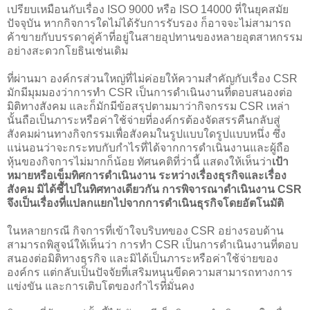
เปรียบเหมือนกับเรื่อง ISO 9000 หรือ ISO 14000 ที่ในยุคสมัย
ปัจจุบัน หากกิจการใดไม่ได้รับการรับรอง ก็อาจจะไม่สามารถ
ค้าขายกับบรรดาคู่ค้าที่อยู่ในสายอุปทานของหลายอุตสาหกรรม
อย่างสะดวกโยธินเช่นเดิม
ที่ผ่านมา องค์กรส่วนใหญ่ที่ไม่ค่อยให้ความสำคัญกับเรื่อง CSR
มักมีมุมมองว่าการทำ CSR เป็นการดำเนินงานที่ตอบสนองต่อ
มิติทางสังคม และก็มักมีข้อสรุปตามมาว่ากิจกรรม CSR เหล่า
นั้นถือเป็นภาระหรือค่าใช้จ่ายที่องค์กรต้องจัดสรรคืนกลับสู่
สังคมผ่านทางกิจกรรมเพื่อสังคมในรูปแบบใดรูปแบบหนึ่ง ซึ่ง
แน่นอนว่าจะกระทบกับกำไรที่ได้จากการดำเนินงานและผู้ถือ
หุ้นของกิจการไม่มากก็น้อย ทัศนคติที่ว่านี้ แสดงให้เห็นว่า
เป้า
หมายหรือเข็มทิศการดำเนินงาน ระหว่างเรื่องธุรกิจและเรื่อง
สังคม มิได้ชี้ไปในทิศทางเดียวกัน การพิจารณาดำเนินงาน CSR
จึงเป็นเรื่องที่แปลกแยกไปจากการดำเนินธุรกิจโดยอัตโนมัติ
ในหลายกรณี กิจการที่เข้าใจบริบทของ CSR อย่างรอบด้าน
สามารถพิสูจน์ให้เห็นว่า การทำ CSR เป็นการดำเนินงานที่ตอบ
สนองต่อมิติทางธุรกิจ และมิได้เป็นภาระหรือค่าใช้จ่ายของ
องค์กร แต่กลับเป็นปัจจัยที่เสริมหนุนขีดความสามารถทางการ
แข่งขัน และการเติบโตของกำไรที่มั่นคง