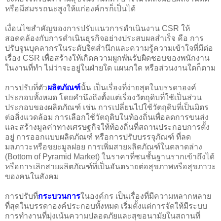
หรือมีสมรรถนะสูงให้แก่องค์กรก็เป็นได้
เงื่อนไขสำคัญของการปรับแนวการดำเนินงาน CSR ให้
สอดคล้องกับการดำเนินธุรกิจอย่างประสบผลสำเร็จ คือ การ
ปรับจูนบุคลากรในระดับจิตสำนึกและความรู้ความเข้าใจที่มีต่อ
เรื่อง CSR เพื่อสร้างให้เกิดความผูกพันรับผิดชอบของพนักงาน
ในงานที่ทำ ไม่ว่าจะอยู่ในฝ่ายใด แผนกใด หรือส่วนงานใดก็ตาม
การปรับที่ตัว
ผลิตภัณฑ์
นั้น เป็นเรื่องที่ง่ายสุดในบรรดาองค์
ประกอบทั้งหมด โดยคำนึงถึงตั้งแต่เรื่องวัตถุดิบที่ใช้เป็นส่วน
ประกอบของผลิตภัณฑ์ เช่น การเปลี่ยนไปใช้วัตถุดิบที่เป็นมิตร
ต่อสิ่งแวดล้อม การเลือกใช้วัตถุดิบในท้องถิ่นเพื่อลดการขนส่ง
และสร้างมูลค่าทางเศรษฐกิจให้ท้องถิ่นที่สถานประกอบการตั้ง
อยู่ การออกแบบผลิตภัณฑ์ หรือการปรับบรรจุภัณฑ์ ที่ลด
มลภาวะหรือขยะมูลฝอย การเพิ่มสายผลิตภัณฑ์ในตลาดล่าง
(Bottom of Pyramid Market) ในราคาที่ชนชั้นฐานรากเข้าถึงได้
หรือการเลิกสายผลิตภัณฑ์ที่เป็นอันตรายต่อสุขภาพหรือสุขภาวะ
ของคนในสังคม
การปรับที่
กระบวนการ
ในองค์กร เป็นเรื่องที่มีความหลากหลาย
ที่สุดในบรรดาองค์ประกอบทั้งหมด เริ่มตั้งแต่การจัดให้มีระบบ
การทำงานที่มุ่งเน้นความปลอดภัยและสุขอนามัยในสถานที่