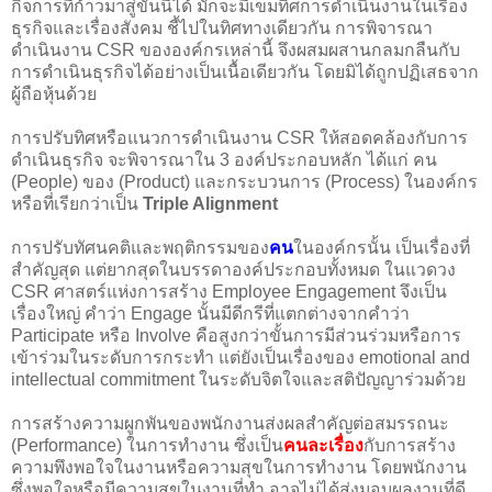
กิจการที่ก้าวมาสู่ขั้นนี้ได้ มักจะมีเข็มทิศการดำเนินงานในเรื่อง
ธุรกิจและเรื่องสังคม ชี้ไปในทิศทางเดียวกัน การพิจารณา
ดำเนินงาน CSR ขององค์กรเหล่านี้ จึงผสมผสานกลมกลืนกับ
การดำเนินธุรกิจได้อย่างเป็นเนื้อเดียวกัน โดยมิได้ถูกปฏิเสธจาก
ผู้ถือหุ้นด้วย
การปรับทิศหรือแนวการดำเนินงาน CSR ให้สอดคล้องกับการ
ดำเนินธุรกิจ จะพิจารณาใน 3 องค์ประกอบหลัก ได้แก่ คน
(People) ของ (Product) และกระบวนการ (Process) ในองค์กร
หรือที่เรียกว่าเป็น
Triple Alignment
การปรับทัศนคติและพฤติกรรมของ
คน
ในองค์กรนั้น เป็นเรื่องที่
สำคัญสุด แต่ยากสุดในบรรดาองค์ประกอบทั้งหมด ในแวดวง
CSR ศาสตร์แห่งการสร้าง Employee Engagement จึงเป็น
เรื่องใหญ่ คำว่า Engage นั้นมีดีกรีที่แตกต่างจากคำว่า
Participate หรือ Involve คือสูงกว่าขั้นการมีส่วนร่วมหรือการ
เข้าร่วมในระดับการกระทำ แต่ยังเป็นเรื่องของ emotional and
intellectual commitment ในระดับจิตใจและสติปัญญาร่วมด้วย
การสร้างความผูกพันของพนักงานส่งผลสำคัญต่อสมรรถนะ
(Performance) ในการทำงาน ซึ่งเป็น
คนละเรื่อง
กับการสร้าง
ความพึงพอใจในงานหรือความสุขในการทำงาน โดยพนักงาน
ซึ่งพอใจหรือมีความสุขในงานที่ทำ อาจไม่ได้ส่งมอบผลงานที่ดี