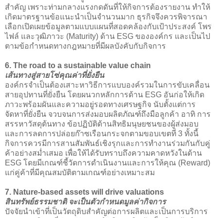
สำคัญ เพราะท่ามกลางแรงกดดันที่ให้กิจการต้องรายงาน ทำให้
เกิดมาตรฐานข้อแนะนำเป็นจำนวนมาก ธุรกิจจึงควรพิจารณา
เลือกเปิดเผยข้อมูลตามแบบแผนที่สอดคล้องกับเป้าประสงค์ โพร
ไฟล์ และวุฒิภาวะ (Maturity) ด้าน ESG ขององค์กร และเป็นไป
ตามข้อกำหนดทางกฎหมายที่มีผลบังคับกับกิจการ
6. The road to a sustainable value chain
เส้นทางสู่สายโซ่คุณค่าที่ยั่งยืน
องค์กรจำเป็นต้องเสาะหาวิธีการแบบองค์รวมในการขับเคลื่อน
สายอุปทานที่ยั่งยืน โดยผนวกหลักการด้าน ESG อันก่อให้เกิด
ภาวะพร้อมผันและความอยู่รอดทางเศรษฐกิจ นับตั้งแต่การ
จัดหาที่ยั่งยืน จวบจนการส่งมอบผลิตภัณฑ์ถึงมือลูกค้า อาทิ การ
สรรหาวัสดุต้นทาง ข้อปฏิบัติด้านสิทธิมนุษยชนของผู้ส่งมอบ
และการลดการปล่อยก๊าซเรือนกระจกตามขอบเขตที่ 3 ทั้งนี้
กิจการควรมีการสานสัมพันธ์เชิงรุกและการทำงานร่วมกันกับคู่
ค้าอย่างสม่ำเสมอ เพื่อให้ได้รับทราบถึงความคาดหวังในด้าน
ESG โดยมีเกณฑ์ชี้วัดการดำเนินงานและการให้คุณ (Reward)
แก่คู่ค้าที่มีคุณสมบัติตามเกณฑ์อย่างเหมาะสม
7. Nature-based assets will drive valuations
สินทรัพย์ธรรมชาติ จะเป็นตัวกำหนดมูลค่ากิจการ
ปัจจัยนำเข้าที่เป็นวัตถุดิบสำคัญต่อการผลิตและเป็นการบริการ