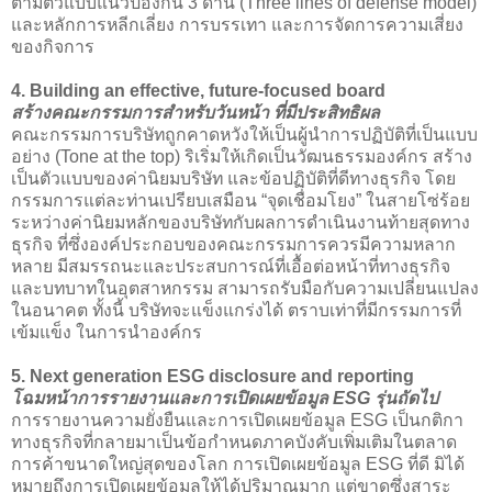
ตามตัวแบบแนวป้องกัน 3 ด่าน (Three lines of defense model)
และหลักการหลีกเลี่ยง การบรรเทา และการจัดการความเสี่ยง
ของกิจการ
4. Building an effective, future-focused board
สร้างคณะกรรมการสำหรับวันหน้า ที่มีประสิทธิผล
คณะกรรมการบริษัทถูกคาดหวังให้เป็นผู้นำการปฏิบัติที่เป็นแบบ
อย่าง (Tone at the top) ริเริ่มให้เกิดเป็นวัฒนธรรมองค์กร สร้าง
เป็นตัวแบบของค่านิยมบริษัท และข้อปฏิบัติที่ดีทางธุรกิจ โดย
กรรมการแต่ละท่านเปรียบเสมือน “จุดเชื่อมโยง” ในสายโซ่ร้อย
ระหว่างค่านิยมหลักของบริษัทกับผลการดำเนินงานท้ายสุดทาง
ธุรกิจ ที่ซึ่งองค์ประกอบของคณะกรรมการควรมีความหลาก
หลาย มีสมรรถนะและประสบการณ์ที่เอื้อต่อหน้าที่ทางธุรกิจ
และบทบาทในอุตสาหกรรม สามารถรับมือกับความเปลี่ยนแปลง
ในอนาคต ทั้งนี้ บริษัทจะแข็งแกร่งได้ ตราบเท่าที่มีกรรมการที่
เข้มแข็ง ในการนำองค์กร
5. Next generation ESG disclosure and reporting
โฉมหน้าการรายงานและการเปิดเผยข้อมูล ESG รุ่นถัดไป
การรายงานความยั่งยืนและการเปิดเผยข้อมูล ESG เป็นกติกา
ทางธุรกิจที่กลายมาเป็นข้อกำหนดภาคบังคับเพิ่มเติมในตลาด
การค้าขนาดใหญ่สุดของโลก การเปิดเผยข้อมูล ESG ที่ดี มิได้
หมายถึงการเปิดเผยข้อมูลให้ได้ปริมาณมาก แต่ขาดซึ่งสาระ