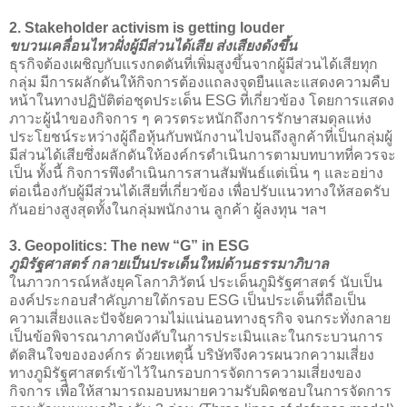
2. Stakeholder activism is getting louder
ขบวนเคลื่อนไหวฝั่งผู้มีส่วนได้เสีย ส่งเสียงดังขึ้น
ธุรกิจต้องเผชิญกับแรงกดดันที่เพิ่มสูงขึ้นจากผู้มีส่วนได้เสียทุก
กลุ่ม มีการผลักดันให้กิจการต้องแถลงจุดยืนและแสดงความคืบ
หน้าในทางปฏิบัติต่อชุดประเด็น ESG ที่เกี่ยวข้อง โดยการแสดง
ภาวะผู้นำของกิจการ ๆ ควรตระหนักถึงการรักษาสมดุลแห่ง
ประโยชน์ระหว่างผู้ถือหุ้นกับพนักงานไปจนถึงลูกค้าที่เป็นกลุ่มผู้
มีส่วนได้เสียซึ่งผลักดันให้องค์กรดำเนินการตามบทบาทที่ควรจะ
เป็น ทั้งนี้ กิจการพึงดำเนินการสานสัมพันธ์แต่เนิ่น ๆ และอย่าง
ต่อเนื่องกับผู้มีส่วนได้เสียที่เกี่ยวข้อง เพื่อปรับแนวทางให้สอดรับ
กันอย่างสูงสุดทั้งในกลุ่มพนักงาน ลูกค้า ผู้ลงทุน ฯลฯ
3. Geopolitics: The new “G” in ESG
ภูมิรัฐศาสตร์ กลายเป็นประเด็นใหม่ด้านธรรมาภิบาล
ในภาวการณ์หลังยุคโลกาภิวัตน์ ประเด็นภูมิรัฐศาสตร์ นับเป็น
องค์ประกอบสำคัญภายใต้กรอบ ESG เป็นประเด็นที่ถือเป็น
ความเสี่ยงและปัจจัยความไม่แน่นอนทางธุรกิจ จนกระทั่งกลาย
เป็นข้อพิจารณาภาคบังคับในการประเมินและในกระบวนการ
ตัดสินใจขององค์กร ด้วยเหตุนี้ บริษัทจึงควรผนวกความเสี่ยง
ทางภูมิรัฐศาสตร์เข้าไว้ในกรอบการจัดการความเสี่ยงของ
กิจการ เพื่อให้สามารถมอบหมายความรับผิดชอบในการจัดการ