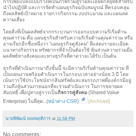
การเพื่อแปลงแบบร่างที่เป็นภาพรวมสู่รายละเอียดกลยุทธ์สำหรับ
นำไปปฏิบัติ และการจัดทำแผนธุรกิจฉบับสมบูรณ์ ที่ครอบคลุม
ถึงผลลัพธ์เป้าหมาย รายการกิจกรรม งบประมาณ และแผนลด
ความเสี่ยง
โดยสิ่งที่เป็นผลลัพธ์จากกระบวนการออกแบบความริเริ่มด้าน
คุณค่าร่วม คือ แผนธุรกิจสำหรับความริเริ่มด้านคุณค่าร่วม หรือ
อาจเรียกอีกชื่อหนึ่งว่า “แผนธุรกิจคู่สังคม” ที่แสดงรายละเอียด
แนวทางกิจกรรม ทรัพยากรที่จำเป็นต้องใช้ หุ้นส่วนความร่วมมือ
ผลลัพธ์ทางสังคมและทางธุรกิจที่คาดว่าจะได้รับ เป็นต้น
ธุรกิจที่ดำเนินการมาถึงขั้นนี้ จะมีความริเริ่มด้านคุณค่าร่วม ที่
เป็นแผนงานพร้อมดำเนินการในกรอบเวลาอย่างน้อย 3 ปี โดย
เน้นการใช้ประโยชน์จากสินทรัพย์และสมรรถภาพที่องค์กรมีอยู่
รวมถึงหุ้นส่วนภายนอกที่จะร่วมดำเนินการ ในการขยายผล
สัมฤทธิ์ เพื่อปูทางสู่การเป็น
กิจการคู่สังคม
(Shared Value
Enterprise) ในที่สุด...(
หน้าต่าง CSR
)
[
Archived
]
นายพิพัฒน์ ยอดพฤติการ
at
11:58 PM
No comments: