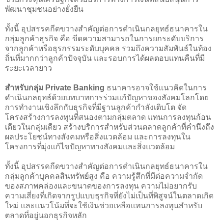
พัฒนาชุมชนอย่างยั่งยืน
ทั้งนี้ อุปสรรคกีดขวางสำคัญต่อการดำเนินกลยุทธ์ธนาคารใน
กลุ่มลูกค้าธุรกิจ คือ ขีดความสามารถในการยกระดับบริการ
จากลูกค้าหรือธุรกรรมระดับบุคคล รวมถึงความสัมพันธ์ในท้อง
ถิ่นที่มากกว่าลูกค้าปัจจุบัน และรอบการได้ผลตอบแทนคืนที่มี
ระยะเวลายาว
สำหรับกลุ่ม Private Banking
ธนาคารอาจใช้แนวคิดในการ
ดำเนินกลยุทธ์ด้วยบทบาทการร่วมแก้ปัญหาของสังคมโลกโดย
การทำงานเชิงลึกกับธุรกิจที่มีฐานลูกค้ากำลังเติบโต จัด
โครงสร้างการลงทุนที่สนองตามกลุ่มตลาด แทนการลงทุนก้อน
เดียวในกลุ่มเดียว สร้างบริการสำหรับส่วนตลาดลูกค้าที่คำนึงถึง
ผลประโยชน์ทางสังคมหรือสิ่งแวดล้อม และการลงทุนใน
โครงการที่มุ่งแก้ไขปัญหาทางสังคมและสิ่งแวดล้อม
ทั้งนี้ อุปสรรคกีดขวางสำคัญต่อการดำเนินกลยุทธ์ธนาคารใน
กลุ่มลูกค้าบุคคลสินทรัพย์สูง คือ ความรู้สึกที่มีต่อความจำกัด
ของสภาพคล่องและขนาดของการลงทุน ความไม่อยากรับ
ความเสี่ยงที่เกิดจากรูปแบบธุรกิจที่ยังไม่เป็นที่พิสูจน์ในตลาดเกิด
ใหม่ และแนวโน้มที่จะใช้เงินช่วยเหลือแทนการลงทุนสำหรับ
ตลาดที่อยู่นอกธุรกิจหลัก