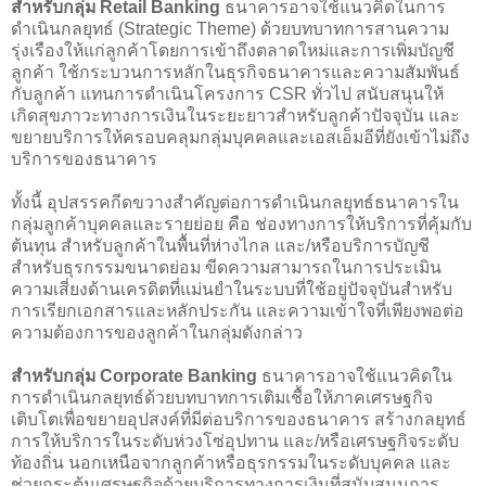
สำหรับกลุ่ม Retail Banking
ธนาคารอาจใช้แนวคิดในการ
ดำเนินกลยุทธ์ (Strategic Theme) ด้วยบทบาทการสานความ
รุ่งเรืองให้แก่ลูกค้าโดยการเข้าถึงตลาดใหม่และการเพิ่มบัญชี
ลูกค้า ใช้กระบวนการหลักในธุรกิจธนาคารและความสัมพันธ์
กับลูกค้า แทนการดำเนินโครงการ CSR ทั่วไป สนับสนุนให้
เกิดสุขภาวะทางการเงินในระยะยาวสำหรับลูกค้าปัจจุบัน และ
ขยายบริการให้ครอบคลุมกลุ่มบุคคลและเอสเอ็มอีที่ยังเข้าไม่ถึง
บริการของธนาคาร
ทั้งนี้ อุปสรรคกีดขวางสำคัญต่อการดำเนินกลยุทธ์ธนาคารใน
กลุ่มลูกค้าบุคคลและรายย่อย คือ ช่องทางการให้บริการที่คุ้มกับ
ต้นทุน สำหรับลูกค้าในพื้นที่ห่างไกล และ/หรือบริการบัญชี
สำหรับธุรกรรมขนาดย่อม ขีดความสามารถในการประเมิน
ความเสี่ยงด้านเครดิตที่แม่นยำในระบบที่ใช้อยู่ปัจจุบันสำหรับ
การเรียกเอกสารและหลักประกัน และความเข้าใจที่เพียงพอต่อ
ความต้องการของลูกค้าในกลุ่มดังกล่าว
สำหรับกลุ่ม Corporate Banking
ธนาคารอาจใช้แนวคิดใน
การดำเนินกลยุทธ์ด้วยบทบาทการเติมเชื้อให้ภาคเศรษฐกิจ
เติบโตเพื่อขยายอุปสงค์ที่มีต่อบริการของธนาคาร สร้างกลยุทธ์
การให้บริการในระดับห่วงโซ่อุปทาน และ/หรือเศรษฐกิจระดับ
ท้องถิ่น นอกเหนือจากลูกค้าหรือธุรกรรมในระดับบุคคล และ
ช่วยกระตุ้นเศรษฐกิจด้วยบริการทางการเงินที่สนับสนุนการ