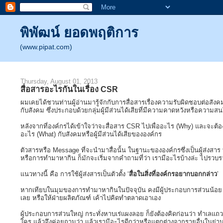
พิพัฒน์ ยอดพฤติการ
(www.pipat.com)
Thursday, August 01, 2013
สื่อสารอะไรกันในเรื่อง CSR
ผมเคยได้ชวนท่านผู้อ่านมารู้จักกับการสื่อสารเรื่องความรับผิดชอบต่อสัง
กับสังคม ซึ่งประกอบด้วยกลุ่มผู้มีส่วนได้เสียที่มีความคาดหวังหรือความส
หลังจากที่องค์กรได้เข้าใจว่าจะสื่อสาร CSR ไปเพื่ออะไร (Why) และจะต้องสื
อะไร (What) กับสังคมหรือผู้มีส่วนได้เสียขององค์กร
ตัวสารหรือ Message ที่จะนำมาสื่อนั้น ในฐานะขององค์กรซึ่งเป็นผู้ส่งสาร ท
หรือการทำมาหากิน ก็มักจะเริ่มจากคำถามที่ว่า เรามีอะไรบ้างล่ะ ไปรวบรว
แนวทางนี้ คือ การใช้ผู้ส่งสารเป็นตัวตั้ง ‘
สื่อในสิ่งที่องค์กรอยากบอกกล่าว
’
หากเทียบในมุมของการทำมาหากินในปัจจุบัน คงมีผู้ประกอบการส่วนน้อย ท
เลย หรือให้ฝ่ายผลิตภัณฑ์ เค้าไปคิดทำตลาดเอาเอง
ผู้ประกอบการส่วนใหญ่ กระทั่งหาบเร่แผงลอย ก็ยังต้องคิดก่อนว่า ทำเลแถวนี้
ใคร แล้วจึงค่อยถามว่า แล้วเรามีอะไรดีกว่าหรือแตกต่างจากรายอื่นในย่าน