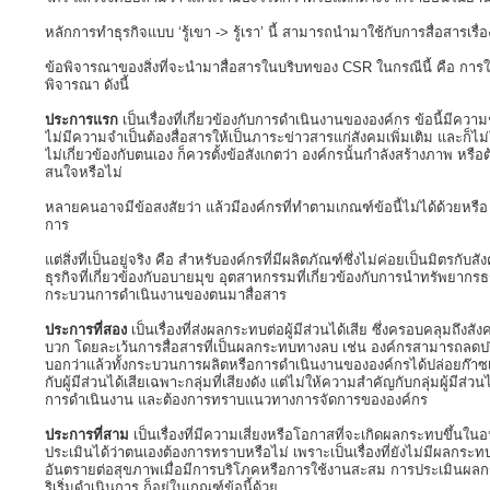
หลักการทำธุรกิจแบบ ‘รู้เขา -> รู้เรา’ นี้ สามารถนำมาใช้กับการสื่อสารเรื่
ข้อพิจารณาของสิ่งที่จะนำมาสื่อสารในบริบทของ CSR ในกรณีนี้ คือ การใช้ผู
พิจารณา ดังนี้
ประการแรก
เป็นเรื่องที่เกี่ยวข้องกับการดำเนินงานขององค์กร ข้อนี้มีความชั
ไม่มีความจำเป็นต้องสื่อสารให้เป็นภาระข่าวสารแก่สังคมเพิ่มเติม และก็ไม่ใช
ไม่เกี่ยวข้องกับตนเอง ก็ควรตั้งข้อสังเกตว่า องค์กรนั้นกำลังสร้างภาพ หร
สนใจหรือไม่
หลายคนอาจมีข้อสงสัยว่า แล้วมีองค์กรที่ทำตามเกณฑ์ข้อนี้ไม่ได้ด้วยหรือ 
การ
แต่สิ่งที่เป็นอยู่จริง คือ สำหรับองค์กรที่มีผลิตภัณฑ์ซึ่งไม่ค่อยเป็นมิตร
ธุรกิจที่เกี่ยวข้องกับอบายมุข อุตสาหกรรมที่เกี่ยวข้องกับการนำทรัพยากรธ
กระบวนการดำเนินงานของตนมาสื่อสาร
ประการที่สอง
เป็นเรื่องที่ส่งผลกระทบต่อผู้มีส่วนได้เสีย ซึ่งครอบคลุมถ
บวก โดยละเว้นการสื่อสารที่เป็นผลกระทบทางลบ เช่น องค์กรสามารถลดปริมา
บอกว่าแล้วทั้งกระบวนการผลิตหรือการดำเนินงานขององค์กรได้ปล่อยก๊าซ
กับผู้มีส่วนได้เสียเฉพาะกลุ่มที่เสียงดัง แต่ไม่ให้ความสำคัญกับกลุ่มผู้มีส่
การดำเนินงาน และต้องการทราบแนวทางการจัดการขององค์กร
ประการที่สาม
เป็นเรื่องที่มีความเสี่ยงหรือโอกาสที่จะเกิดผลกระทบขึ้นในอนา
ประเมินได้ว่าตนเองต้องการทราบหรือไม่ เพราะเป็นเรื่องที่ยังไม่มีผลกระทบเ
อันตรายต่อสุขภาพเมื่อมีการบริโภคหรือการใช้งานสะสม การประเมินผลก
ริเริ่มดำเนินการ ก็อยู่ในเกณฑ์ข้อนี้ด้วย