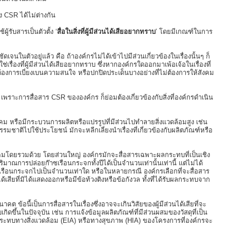
อง CSR ได้ไม่ต่างกัน
้รับสารเป็นตัวตั้ง ‘
สื่อในสิ่งที่ผู้มีส่วนได้เสียอยากทราบ
’ โดยมีเกณฑ์ในการ
ดเจนในตัวอยู่แล้ว คือ ถ้าองค์กรไม่ได้เข้าไปมีส่วนเกี่ยวข้องในเรื่องนั้นๆ ก็
่เรื่องที่ผู้มีส่วนได้เสียอยากทราบ ซึ่งหากองค์กรใดออกมาเพ้อเจ้อในเรื่องที่
ือต้องการเบี่ยงเบนความสนใจ หรือปกปิดประเด็นบางอย่างที่ไม่ต้องการให้สังคม
เพราะการสื่อสาร CSR ขององค์กร ก็ย่อมต้องเกี่ยวข้องกับสิ่งที่องค์กรดำเนิน
กับสังคม หรือมีกระบวนการผลิตหรือแปรรูปที่มีส่วนไปทำลายสิ่งแวดล้อมสูง เช่น
รรมชาติไปใช้ประโยชน์ มักจะหลีกเลี่ยงนำเรื่องที่เกี่ยวข้องกับผลิตภัณฑ์หรือ
ึงสังคมโดยรวมด้วย โดยส่วนใหญ่ องค์กรมักจะสื่อสารเฉพาะผลกระทบที่เป็นเชิง
ณการปล่อยก๊าซเรือนกระจกทั้งปีได้เป็นจำนวนเท่านั้นเท่านี้ แต่ไม่ได้
เรือนกระจกไปเป็นจำนวนเท่าใด หรือในหลายกรณี องค์กรเลือกที่จะสื่อสาร
วนได้เสียที่มิได้แสดงออกหรือมีข้อท้วงติงหรือข้อกังวล ทั้งที่ได้รับผลกระทบจาก
คต ข้อนี้เป็นการสื่อสารในเรื่องซึ่งอาจจะเกินวิสัยของผู้มีส่วนได้เสียที่จะ
กิดขึ้นในปัจจุบัน เช่น การแจ้งข้อมูลผลิตภัณฑ์ที่มีส่วนผสมของวัสดุที่เป็น
ระทบทางสิ่งแวดล้อม (EIA) หรือทางสุขภาพ (HIA) ของโครงการที่องค์กรจะ