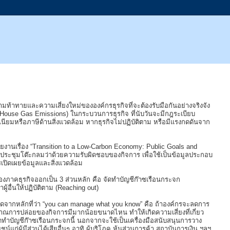
วามท้าทายและความเสี่ยงใหม่ขององค์กรธุรกิจที่จะต้องรับมือกันอย่างจริงจัง
House Gas Emissions) ในกระบวนการธุรกิจ ที่นับวันจะมีกฎระเบียบ
เนียมหรือภาษีด้านสิ่งแวดล้อม หากธุรกิจไม่ปฏิบัติตาม หรือมีแรงกดดันจาก
านเรื่อง “Transition to a Low-Carbon Economy: Public Goals and
ารประชุมโต๊ะกลมว่าด้วยความรับผิดชอบของกิจการ เพื่อใช้เป็นข้อมูลประกอบ
เปิดเผยข้อมูลและสิ่งแวดล้อม
ของภาคธุรกิจออกเป็น 3 ส่วนหลัก คือ จัดทำบัญชีก๊าซเรือนกระจก
อื่นให้ปฏิบัติตาม (Reaching out)
ดจากหลักที่ว่า “you can manage what you know” คือ ถ้าองค์กรจะลดการ
 ปริมาณการปล่อยของกิจการมีมากน้อยขนาดไหน ทำให้เกิดความเสี่ยงที่เกี่ยว
ัดทำบัญชีก๊าซเรือนกระจกนี้ นอกจากจะใช้เป็นเครื่องมือสนับสนุนการวาง
ผู้มีส่วนได้เสียอื่นๆ อาทิ ผู้บริโภค หุ้นส่วนการค้า สถาบันการเงิน ฯลฯ