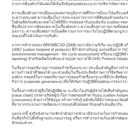
จากการที่องค์กรได้แสดงให้เห็นถึงข้อสนเทศและแนวการบริหารจัดการควา
ความเสี่ยงด้านการเปลี่ยนแปลงสภาพภูมิอากาศที่กิจการมีแนวโน้มที่จะเผช
ระหว่างประเทศ ความเสี่ยงในการประกอบการจากการที่ต้นทุนด้านพลัง
ในตัวผลิตภัณฑ์และเทคโนโลยีที่มีการปล่อยคาร์บอนเข้มข้น (carbon inten
ชื่อเสียงจากการด้อยบทบาทในเรื่องดังกล่าว ความเสี่ยงทางกายภาพที่ส่
มลภาวะ ความเสี่ยงต่อการเป็นคดีความจากการละเว้นไม่ปฏิบัติตามกฎระเบียบ
ส่งมอบที่ไม่ดำเนินการปรับตัว
จากการสำรวจของ WRI/WBCSD (2008) พบว่ามีความริเริ่ม แนวปฏิบัติ หรือมาต
14067 (carbon footprint of products) ที่กำลังร่างกันอยู่ นอกเหนือจาก I
(environmental management - life cycle assessment) หรือแนวปฏิบัต
reporting) สำหรับผลิตภัณฑ์และสายอุปทานภายใต้ GHG Protocol Initiative
ในเรื่องการลดปริมาณการปล่อยก๊าซเรือนกระจก ประเด็นสำคัญคือการกำห
ความก้าวหน้าที่วัดผลได้ และช่วยเพิ่มในเรื่องประสิทธิภาพการใช้ทรัพย
องค์กร กลยุทธ์ในการลดปริมาณการปล่อยก๊าซเรือนกระจกที่มีประสิทธิผล
กิจการ (corporate governance) เพื่อให้เกิดการปฏิบัติตั้งแต่คณะกรรมการ 
ในเรื่องการชักนำผู้อื่นให้ปฏิบัติตาม จะเกี่ยวโยงกับผู้มีส่วนได้เสียสำคั
(value chain) บรรดาบริษัทผู้นำในการลดรอยเท้าคาร์บอน (carbon footprint)
(consumers) ด้วยการให้ข้อมูล สร้างการรับรู้ ผลักดันให้มีการส่งมอบวัต
ที่มาจากกระบวนการผลิตและการขนส่งที่ปล่อยคาร์บอนต่ำเช่นเดียวกัน
นอกจากนี้ ธุรกิจยังสามารถชักนำด้วยการเข้ามามีส่วนร่วมในการกำหน
ถิ่นที่ธุรกิจไปตั้งถิ่นฐานประกอบการอยู่ หรือการทำงานร่วมกับองค์ก
ลักษณะต่างๆ