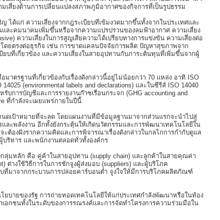
มเสี่ยงด้านการเปลี่ยนแปลงสภาพภูมิอากาศของกิจการที่เป็นรูปธรรม
ิญ ได้แก่ ความเสี่ยงจากกฎระเบียบที่เข้มงวดมากขึ้นทั้งจากในประเทศและ
งานและคมนาคมเพิ่มขึ้นหรือจากความแปรปรวนของลมฟ้าอากาศ ความเสี่ยง
sive) ความเสี่ยงในการสูญเสียความได้เปรียบทางการแข่งขัน ความเสี่ยงต่อ
งผลโดยตรงต่อธุรกิจ เช่น การขาดแคลนปัจจัยการผลิต ปัญหาสุขภาพจาก
ที่เกี่ยวข้อง และความเสี่ยงในสายอุปทานกับภาระต้นทุนที่เพิ่มขึ้นจากผู้
รฐานที่เกี่ยวข้องกับเรื่องดังกล่าวนี้อยู่ไม่น้อยกว่า 70 แหล่ง อาทิ ISO
SO 14025 (environmental labels and declarations) และในซีรีส์ ISO 14040
ิสำหรับการบัญชีและการรายงานก๊าซเรือนกระจก (GHG accounting and
 ที่กำลังจะเผยแพร่ภายในปีนี้
นดเป้าหมายที่จะลด โดยแผนงานที่มีข้อมูลฐานมาจากส่วนแรกจะนำไปสู่
ากรและพลังงาน อีกทั้งยังกระตุ้นให้เกิดนวัตกรรมและการพัฒนาเทคโนโลยีใน
 จะต้องฝังรากความคิดและการพิจารณาเรื่องดังกล่าวในกลไกการกำกับดูแล
ผู้บริหาร และพนักงานตลอดทั่วทั้งองค์กร
ญสองกลุ่มหลัก คือ คู่ค้าในสายอุปทาน (supply chain) และลูกค้าในสายคุณค่า
 ต่างใช้วิธีการในการชักจูงผู้ส่งมอบ (suppliers) และผู้บริโภค
ถุดิบที่มาจากกระบวนการปล่อยคาร์บอนต่ำ จูงใจให้มีการบริโภคผลิตภัณฑ์
ดนโยบายของรัฐ การถ่ายทอดเทคโนโลยีให้แก่ประเทศกำลังพัฒนาหรือในท้อง
รพัฒนาเอกชนทั้งในระดับของการรณรงค์และการจัดทำโครงการความร่วมมือใน