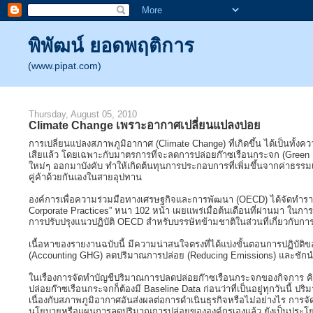
พิพัฒน์ ยอดพฤติการ
(www.pipat.com)
Thursday, August 05, 2010
Climate Change เพราะอากาศเปลี่ยนแปลงบ่อย
การเปลี่ยนแปลงสภาพภูมิอากาศ (Climate Change) ที่เกิดขึ้น ได้เป็นทั้งค
เสียแล้ว โดยเฉพาะกับมาตรการที่จะลดการปล่อยก๊าซเรือนกระจก (Green 
ใหม่ๆ ออกมาบังคับ ทำให้เกิดต้นทุนการประกอบการที่เพิ่มขึ้นจากค่าธรรม
คู่ค้าด้วยกันเองในสายอุปทาน
องค์การเพื่อความร่วมมือทางเศรษฐกิจและการพัฒนา (OECD) ได้จัดทำรายง
Corporate Practices” หนา 102 หน้า เผยแพร่เมื่อต้นเดือนที่ผ่านมา ในก
การปรับปรุงแนวปฏิบัติ OECD สำหรับบรรษัทข้ามชาติในส่วนที่เกี่ยวกับการ
เนื้อหาของรายงานฉบับนี้ มีความน่าสนใจตรงที่ได้แบ่งขั้นตอนการปฏิบัติ
(Accounting GHG) ลดปริมาณการปล่อย (Reducing Emissions) และชักนำผู้
ในเรื่องการจัดทำบัญชีปริมาณการปลดปล่อยก๊าซเรือนกระจกของกิจการ คิ
ปล่อยก๊าซเรือนกระจกก็ต้องมี Baseline Data ก่อนว่าที่เป็นอยู่ทุกวันนี้
เนื่องกับสภาพภูมิอากาศอันส่งผลต่อการดำเนินธุรกิจหรือไม่อย่างไร การจ
นโยบายหรือแผนการลดปริมาณการปล่อยขององค์กรเองแล้ว ยังเป็นประโยชน์แก่