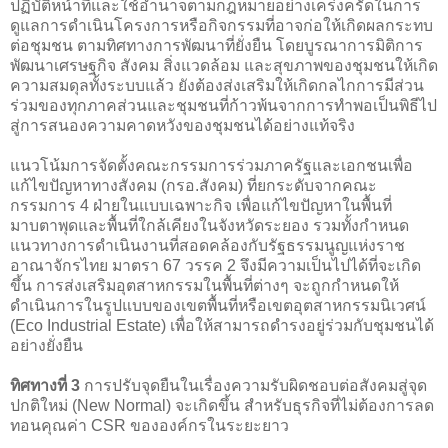
ปฏิบัติหน้าที่และใช้อำนาจตามกฎหมายอย่างเคร่งครัดในการ
ดูแลการดำเนินโครงการหรือกิจกรรมที่อาจก่อให้เกิดผลกระทบ
ต่อชุมชน ตามทิศทางการพัฒนาที่ยั่งยืน โดยบูรณาการมิติการ
พัฒนาเศรษฐกิจ สังคม สิ่งแวดล้อม และสุขภาพของชุมชนให้เกิด
ความสมดุลทั้งระบบแล้ว ยังต้องส่งเสริมให้เกิดกลไกการมีส่วน
ร่วมของทุกภาคส่วนและชุมชนที่ก้าวพ้นจากการทำพอเป็นพิธีไป
สู่การสนองความคาดหวังของชุมชนได้อย่างแท้จริง
แนวโน้มการจัดตั้งคณะกรรมการร่วมภาครัฐและเอกชนเพื่อ
แก้ไขปัญหาทางสังคม (กรอ.สังคม) ที่ยกระดับจากคณะ
กรรมการ 4 ฝ่ายในแบบเฉพาะกิจ เพื่อแก้ไขปัญหาในพื้นที่
มาบตาพุดและพื้นที่ใกล้เคียงในจังหวัดระยอง รวมทั้งกำหนด
แนวทางการดำเนินงานที่สอดคล้องกับรัฐธรรมนูญแห่งราช
อาณาจักรไทย มาตรา 67 วรรค 2 จึงมีความเป็นไปได้ที่จะเกิด
ขึ้น การส่งเสริมอุตสาหกรรมในพื้นที่ต่างๆ จะถูกกำหนดให้
ดำเนินการในรูปแบบของเขตพื้นที่หรือเขตอุตสาหกรรมนิเวศน์
(Eco Industrial Estate) เพื่อให้สามารถดำรงอยู่ร่วมกับชุมชนได้
อย่างยั่งยืน
ทิศทางที่ 3
การปรับจุดยืนในเรื่องความรับผิดชอบต่อสังคมสู่จุด
ปกติใหม่ (New Normal) จะเกิดขึ้น สำหรับธุรกิจที่ไม่ต้องการลด
ทอนคุณค่า CSR ขององค์กรในระยะยาว