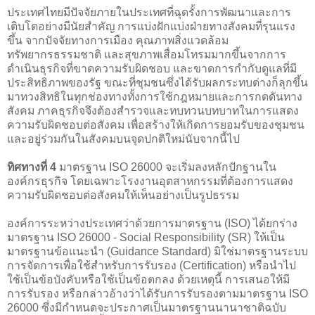
ประเทศไทยมีปัจจัยภายในประเทศที่ฉุดรั้งการพัฒนาและการ
เติบโตอย่างมีนัยสำคัญ การแบ่งฝักแบ่งฝ่ายทางสังคมที่รุนแรง
ขึ้น จากปัจจัยทางการเมือง คุณภาพสิ่งแวดล้อม
ทรัพยากรธรรมชาติ และสุขภาพเสื่อมโทรมมากขึ้นจากการ
ดำเนินธุรกิจที่ขาดความรับผิดชอบ และขาดการกำกับดูแลที่มี
ประสิทธิภาพของรัฐ ขณะที่ชุมชนซึ่งได้รับผลกระทบต่างก็ลุกขึ้น
มาทวงสิทธิในทุกช่องทางทั้งการใช้กฎหมายและการกดดันทาง
สังคม ภาคธุรกิจจึงต้องสำรวจและทบทวนบทบาทในการแสดง
ความรับผิดชอบต่อสังคม เพื่อสร้างให้เกิดการยอมรับของชุมชน
และอยู่ร่วมกันในสังคมบนจุดปกติใหม่นับจากนี้ไป
ทิศทางที่ 4
มาตรฐาน ISO 26000 จะเริ่มลงหลักปักฐานใน
องค์กรธุรกิจ โดยเฉพาะโรงงานอุตสาหกรรมที่ต้องการแสดง
ความรับผิดชอบต่อสังคมให้เห็นอย่างเป็นรูปธรรม
องค์การระหว่างประเทศว่าด้วยการมาตรฐาน (ISO) ได้ยกร่าง
มาตรฐาน ISO 26000 - Social Responsibility (SR) ให้เป็น
มาตรฐานข้อแนะนำ (Guidance Standard) มิใช่มาตรฐานระบบ
การจัดการเพื่อใช้สำหรับการรับรอง (Certification) หรือนำไป
ใช้เป็นข้อบังคับหรือใช้เป็นข้อตกลง ด้วยเหตุนี้ การเสนอให้มี
การรับรอง หรือกล่าวอ้างว่าได้รับการรับรองตามมาตรฐาน ISO
26000 ซึ่งมีกำหนดจะประกาศเป็นมาตรฐานนานาชาติฉบับ